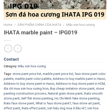
Home
/
SẢN PHẨM CHÍNH CỦA IHATA
/
Mẫu sơn hoa cương
IHATA marble paint – IPG019
Contact
Category:
Mẫu sơn hoa cương
Tags:
stone paint price list
,
marble paint price list
,
faux stone paint color
palette
,
marble paint color palette
,
Address to buy marble paint in Hanoi
,
Address to buy stone paint in Hanoi
,
Address to buy stone paint in HCM
,
địa chỉ mua sơn hoa cương hcm
,
Buy cheap imitation stone paint
,
stone
painting construction process
,
Natural grain stone paint
,
ihata smooth
stone paint
,
Self flat stone painting
,
Ho Chi Minh fake stone painting
,
Ihata faux stone paint
,
What is faux stone paint?
,
faux stone art paint
,
effect paint
,
ihata effect paint
,
sơn hiệu ứng mua ở đâu rẻ?
,
sơn hoa