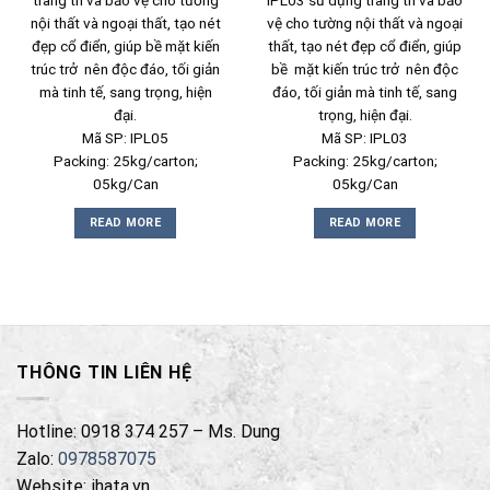
trang trí và bảo vệ cho tường
IPL03 sử dụng trang trí và bảo
nội thất và ngoại thất, tạo nét
vệ cho tường nội thất và ngoại
đẹp cổ điển, giúp bề mặt kiến
thất, tạo nét đẹp cổ điển, giúp
trúc trở nên độc đáo, tối giản
bề mặt kiến trúc trở nên độc
mà tinh tế, sang trọng, hiện
đáo, tối giản mà tinh tế, sang
đại.
trọng, hiện đại.
Mã SP: IPL05
Mã SP: IPL03
Packing: 25kg/carton;
Packing: 25kg/carton;
05kg/Can
05kg/Can
READ MORE
READ MORE
THÔNG TIN LIÊN HỆ
Hotline: 0918 374 257 – Ms. Dung
Zalo:
0978587075
Website: ihata.vn