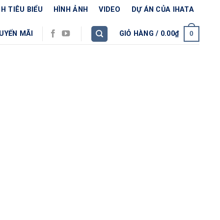
H TIÊU BIỂU
HÌNH ẢNH
VIDEO
DỰ ÁN CỦA IHATA
UYẾN MÃI
GIỎ HÀNG /
0.00
₫
0