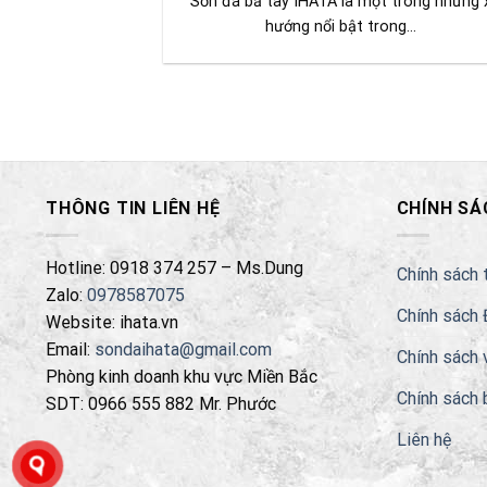
Sơn đá bả tay IHATA là một trong những 
hướng nổi bật trong...
THÔNG TIN LIÊN HỆ
CHÍNH SÁ
Hotline: 0918 374 257 – Ms.Dung
Chính sách 
Zalo:
0978587075
Chính sách 
Website: ihata.vn
Email:
sondaihata@gmail.com
Chính sách 
Phòng kinh doanh khu vực Miền Bắc
Chính sách 
SDT: 0966 555 882 Mr. Phước
Liên hệ