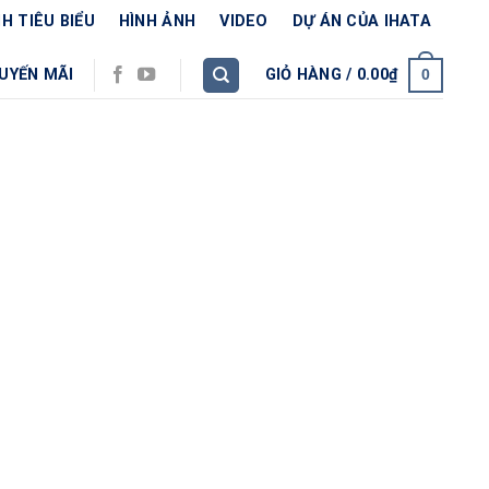
H TIÊU BIỂU
HÌNH ẢNH
VIDEO
DỰ ÁN CỦA IHATA
UYẾN MÃI
GIỎ HÀNG /
0.00
₫
0