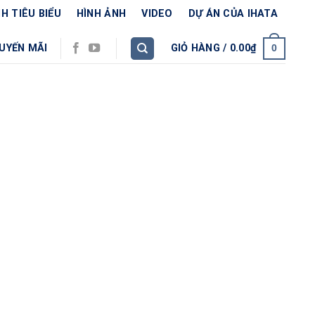
H TIÊU BIỂU
HÌNH ẢNH
VIDEO
DỰ ÁN CỦA IHATA
UYẾN MÃI
GIỎ HÀNG /
0.00
₫
0