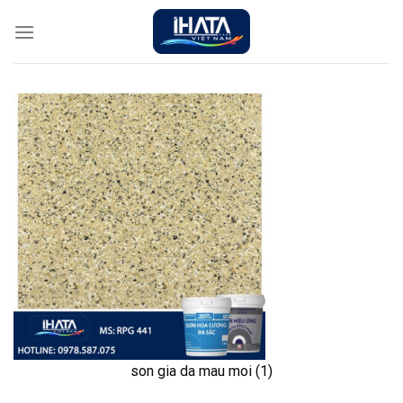
Chuyển
đến
nội
dung
son gia da mau moi (1)