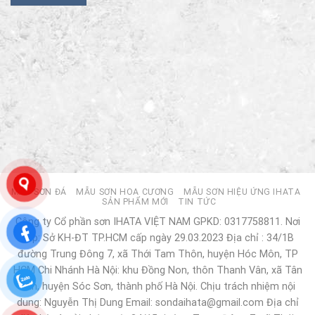
MẪU SƠN ĐÁ
MẪU SƠN HOA CƯƠNG
MẪU SƠN HIỆU ỨNG IHATA
SẢN PHẨM MỚI
TIN TỨC
Công ty Cổ phần sơn IHATA VIỆT NAM GPKD: 0317758811. Nơi
cấp: Sở KH-ĐT TP.HCM cấp ngày 29.03.2023 Địa chỉ : 34/1B
đường Trung Đông 7, xã Thới Tam Thôn, huyện Hóc Môn, TP
HCM Chi Nhánh Hà Nội: khu Đồng Non, thôn Thanh Vân, xã Tân
Dân, huyện Sóc Sơn, thành phố Hà Nội. Chịu trách nhiệm nội
dung: Nguyễn Thị Dung Email: sondaihata@gmail.com Địa chỉ