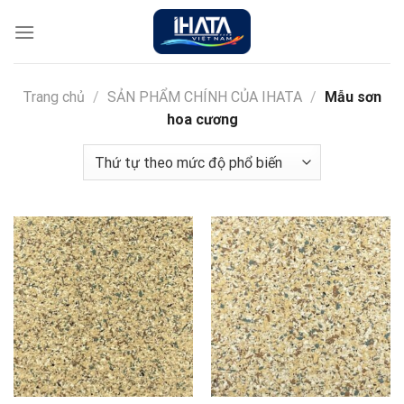
Chuyển
đến
nội
dung
Trang chủ
/
SẢN PHẨM CHÍNH CỦA IHATA
/
Mẫu sơn
hoa cương