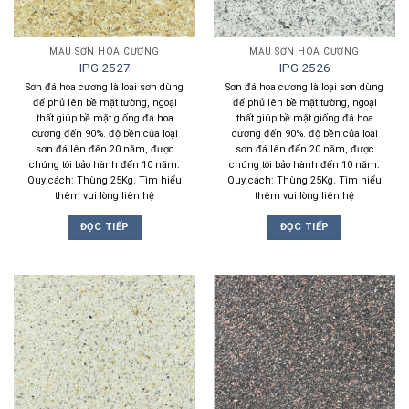
MẪU SƠN HOA CƯƠNG
MẪU SƠN HOA CƯƠNG
IPG 2527
IPG 2526
Sơn đá hoa cương là loại sơn dùng
Sơn đá hoa cương là loại sơn dùng
để phủ lên bề mặt tường, ngoại
để phủ lên bề mặt tường, ngoại
thất giúp bề mặt giống đá hoa
thất giúp bề mặt giống đá hoa
cương đến 90%. độ bền của loại
cương đến 90%. độ bền của loại
sơn đá lên đến 20 năm, được
sơn đá lên đến 20 năm, được
chúng tôi bảo hành đến 10 năm.
chúng tôi bảo hành đến 10 năm.
Quy cách: Thùng 25Kg. Tìm hiểu
Quy cách: Thùng 25Kg. Tìm hiểu
thêm vui lòng liên hệ
thêm vui lòng liên hệ
ĐỌC TIẾP
ĐỌC TIẾP