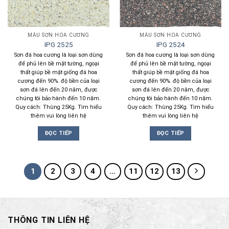
MẪU SƠN HOA CƯƠNG
MẪU SƠN HOA CƯƠNG
IPG 2525
IPG 2524
Sơn đá hoa cương là loại sơn dùng
Sơn đá hoa cương là loại sơn dùng
để phủ lên bề mặt tường, ngoại
để phủ lên bề mặt tường, ngoại
thất giúp bề mặt giống đá hoa
thất giúp bề mặt giống đá hoa
cương đến 90%. độ bền của loại
cương đến 90%. độ bền của loại
sơn đá lên đến 20 năm, được
sơn đá lên đến 20 năm, được
chúng tôi bảo hành đến 10 năm.
chúng tôi bảo hành đến 10 năm.
Quy cách: Thùng 25Kg. Tìm hiểu
Quy cách: Thùng 25Kg. Tìm hiểu
thêm vui lòng liên hệ
thêm vui lòng liên hệ
ĐỌC TIẾP
ĐỌC TIẾP
1
2
3
4
…
11
12
13
THÔNG TIN LIÊN HỆ