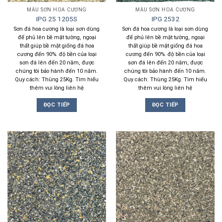
MẪU SƠN HOA CƯƠNG
MẪU SƠN HOA CƯƠNG
IPG 25 1205S
IPG 2532
Sơn đá hoa cương là loại sơn dùng
Sơn đá hoa cương là loại sơn dùng
để phủ lên bề mặt tường, ngoại
để phủ lên bề mặt tường, ngoại
thất giúp bề mặt giống đá hoa
thất giúp bề mặt giống đá hoa
cương đến 90%. độ bền của loại
cương đến 90%. độ bền của loại
sơn đá lên đến 20 năm, được
sơn đá lên đến 20 năm, được
chúng tôi bảo hành đến 10 năm.
chúng tôi bảo hành đến 10 năm.
Quy cách: Thùng 25Kg. Tìm hiểu
Quy cách: Thùng 25Kg. Tìm hiểu
thêm vui lòng liên hệ
thêm vui lòng liên hệ
ĐỌC TIẾP
ĐỌC TIẾP