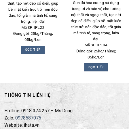
Được
Sơn đá hoa cương sử dụng
thất, tạo nét đẹp cổ điển, giúp
xếp
trang trí và bảo vệ cho tường
bề mặt kiến trúc trở nên độc
hạng
1.00
nội thất và ngoại thất, tạo nét
đáo, tối giản mà tinh tế, sang
5
đẹp cổ điển, giúp bề mặt kiến
trọng, hiện đại.
sao
trúc trở nên độc đáo, tối giản
Mã SP: IPL22
mà tinh tế, sang trọng, hiện
Đóng gói: 25kg/Thùng;
đại.
05kg/Lon
Mã SP: IPL04
ĐỌC TIẾP
Đóng gói: 25kg/Thùng;
05kg/Lon
ĐỌC TIẾP
THÔNG TIN LIÊN HỆ
Hotline: 0918 374 257 – Ms.Dung
Zalo:
0978587075
Website: ihata.vn