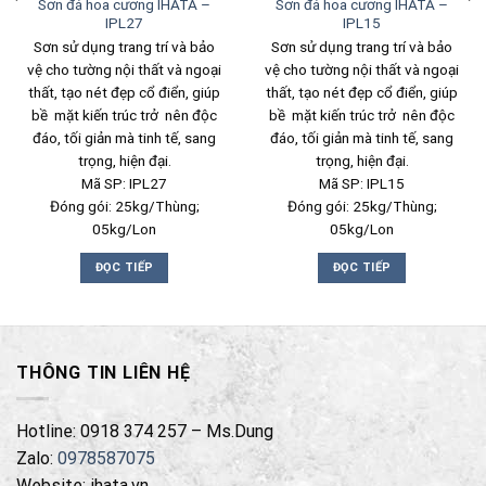
Sơn đá hoa cương IHATA –
Sơn đá hoa cương IHATA –
IPL27
IPL15
Sơn sử dụng trang trí và bảo
Sơn sử dụng trang trí và bảo
vệ cho tường nội thất và ngoại
vệ cho tường nội thất và ngoại
thất, tạo nét đẹp cổ điển, giúp
thất, tạo nét đẹp cổ điển, giúp
bề mặt kiến trúc trở nên độc
bề mặt kiến trúc trở nên độc
đáo, tối giản mà tinh tế, sang
đáo, tối giản mà tinh tế, sang
trọng, hiện đại.
trọng, hiện đại.
Mã SP: IPL27
Mã SP: IPL15
Đóng gói: 25kg/Thùng;
Đóng gói: 25kg/Thùng;
05kg/Lon
05kg/Lon
ĐỌC TIẾP
ĐỌC TIẾP
THÔNG TIN LIÊN HỆ
Hotline: 0918 374 257 – Ms.Dung
Zalo:
0978587075
Website: ihata.vn