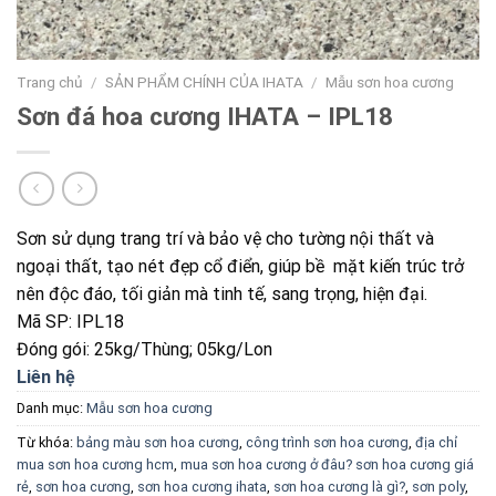
Trang chủ
/
SẢN PHẨM CHÍNH CỦA IHATA
/
Mẫu sơn hoa cương
Sơn đá hoa cương IHATA – IPL18
Sơn sử dụng trang trí và bảo vệ cho tường nội thất và
ngoại thất, tạo nét đẹp cổ điển, giúp bề mặt kiến trúc trở
nên độc đáo, tối giản mà tinh tế, sang trọng, hiện đại.
Mã SP: IPL18
Đóng gói: 25kg/Thùng; 05kg/Lon
Liên hệ
Danh mục:
Mẫu sơn hoa cương
Từ khóa:
bảng màu sơn hoa cương
,
công trình sơn hoa cương
,
địa chỉ
mua sơn hoa cương hcm
,
mua sơn hoa cương ở đâu? sơn hoa cương giá
rẻ
,
sơn hoa cương
,
sơn hoa cương ihata
,
sơn hoa cương là gì?
,
sơn poly
,