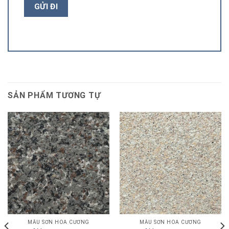
SẢN PHẨM TƯƠNG TỰ
MẪU SƠN HOA CƯƠNG
MẪU SƠN HOA CƯƠNG