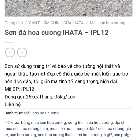
Trang chủ
/
SẢN PHẨM CHÍNH CỦA IHATA
/
Mẫu sơn hoa cương
Sơn đá hoa cương IHATA – IPL12
Sơn sử dụng trang trí và bảo vệ cho tường nội thất và
ngoại thất, tạo nét đẹp cổ điển, giúp bề mặt kiến trúc trở
nên độc đáo, tối giản mà tinh tế, sang trọng, hiện đại.
Mã SP: IPL12
Đóng gói: 25kg/Thùng; 05kg/Lon
Liên hệ
Danh mục:
Mẫu sơn hoa cương
Từ khóa:
bảng màu sơn hoa cương
,
công trình sơn hoa cương
,
địa chỉ
mua sơn hoa cương hcm
,
mua sơn hoa cương ở đâu? sơn hoa cương giá
rẻ
,
sơn hoa cương
,
sơn hoa cương ihata
,
sơn hoa cương là gì?
,
sơn poly
,