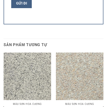
SẢN PHẨM TƯƠNG TỰ
MẪU SƠN HOA CƯƠNG
MẪU SƠN HOA CƯƠNG