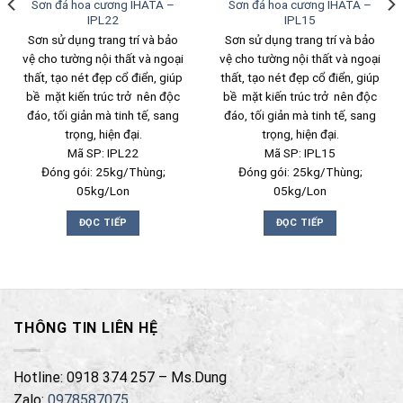
Sơn đá hoa cương IHATA –
Sơn đá hoa cương IHATA –
IPL22
IPL15
Sơn sử dụng trang trí và bảo
Sơn sử dụng trang trí và bảo
vệ cho tường nội thất và ngoại
vệ cho tường nội thất và ngoại
thất, tạo nét đẹp cổ điển, giúp
thất, tạo nét đẹp cổ điển, giúp
bề mặt kiến trúc trở nên độc
bề mặt kiến trúc trở nên độc
đáo, tối giản mà tinh tế, sang
đáo, tối giản mà tinh tế, sang
trọng, hiện đại.
trọng, hiện đại.
Mã SP: IPL22
Mã SP: IPL15
Đóng gói: 25kg/Thùng;
Đóng gói: 25kg/Thùng;
05kg/Lon
05kg/Lon
ĐỌC TIẾP
ĐỌC TIẾP
THÔNG TIN LIÊN HỆ
Hotline: 0918 374 257 – Ms.Dung
Zalo:
0978587075