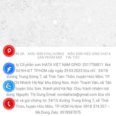
MẪU SƠN ĐÁ
MẪU SƠN HOA CƯƠNG
MẪU SƠN HIỆU ỨNG IHATA
SẢN PHẨM MỚI
TIN TỨC
Công ty Cổ phần sơn IHATA VIỆT NAM GPKD: 0317758811. Nơi
cấp: Sở KH-ĐT TP.HCM cấp ngày 29.03.2023 Địa chỉ : 34/1B
đường Trung Đông 7, xã Thới Tam Thôn, huyện Hóc Môn, TP
HCM Chi Nhánh Hà Nội: khu Đồng Non, thôn Thanh Vân, xã Tân
Dân, huyện Sóc Sơn, thành phố Hà Nội. Chịu trách nhiệm nội
dung: Nguyễn Thị Dung Email: sondaihata@gmail.com Địa chỉ
liên hệ và gửi chứng từ: 34/15 đường Trung Đông 7, xã Thới
Tam Thôn, huyện Hóc Môn, TP HCM Hotline: 0918 374 257 –
Ms.Dung Zalo: 0978587075