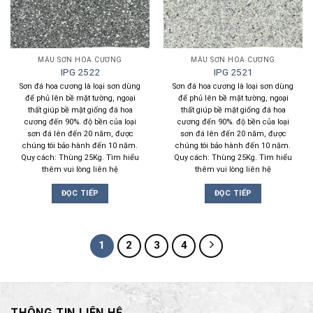
MẪU SƠN HOA CƯƠNG
MẪU SƠN HOA CƯƠNG
IPG 2522
IPG 2521
Sơn đá hoa cương là loại sơn dùng
Sơn đá hoa cương là loại sơn dùng
để phủ lên bề mặt tường, ngoại
để phủ lên bề mặt tường, ngoại
thất giúp bề mặt giống đá hoa
thất giúp bề mặt giống đá hoa
cương đến 90%. độ bền của loại
cương đến 90%. độ bền của loại
sơn đá lên đến 20 năm, được
sơn đá lên đến 20 năm, được
chúng tôi bảo hành đến 10 năm.
chúng tôi bảo hành đến 10 năm.
Quy cách: Thùng 25Kg. Tìm hiểu
Quy cách: Thùng 25Kg. Tìm hiểu
thêm vui lòng liên hệ
thêm vui lòng liên hệ
ĐỌC TIẾP
ĐỌC TIẾP
1
2
3
4
THÔNG TIN LIÊN HỆ