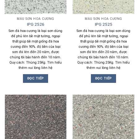
MẪU SƠN HOA CƯƠNG
MẪU SƠN HOA CƯƠNG
IPG 2526
IPG 2525
Sơn đá hoa cương là loại sơn dùng
Sơn đá hoa cương là loại sơn dùng
để phủ lên bề mặt tường, ngoại
để phủ lên bề mặt tường, ngoại
thất giúp bề mặt giống đá hoa
thất giúp bề mặt giống đá hoa
cương đến 90%. độ bền của loại
cương đến 90%. độ bền của loại
sơn đá lên đến 20 năm, được
sơn đá lên đến 20 năm, được
chúng tôi bảo hành đến 10 năm.
chúng tôi bảo hành đến 10 năm.
Quy cách: Thùng 25Kg. Tìm hiểu
Quy cách: Thùng 25Kg. Tìm hiểu
thêm vui lòng liên hệ
thêm vui lòng liên hệ
ĐỌC TIẾP
ĐỌC TIẾP