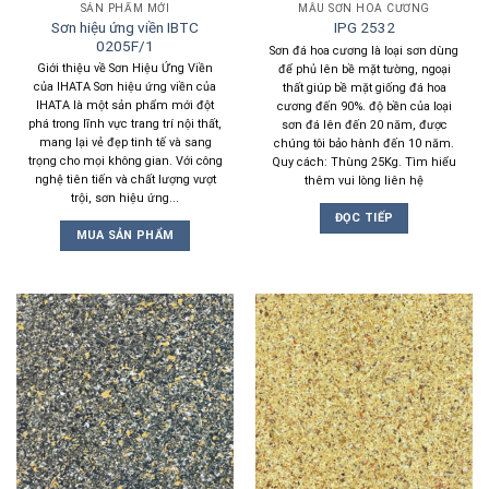
SẢN PHẨM MỚI
MẪU SƠN HOA CƯƠNG
Sơn hiệu ứng viền IBTC
IPG 2532
0205F/1
Sơn đá hoa cương là loại sơn dùng
Giới thiệu về Sơn Hiệu Ứng Viền
để phủ lên bề mặt tường, ngoại
của IHATA Sơn hiệu ứng viền của
thất giúp bề mặt giống đá hoa
IHATA là một sản phẩm mới đột
cương đến 90%. độ bền của loại
phá trong lĩnh vực trang trí nội thất,
sơn đá lên đến 20 năm, được
mang lại vẻ đẹp tinh tế và sang
chúng tôi bảo hành đến 10 năm.
trọng cho mọi không gian. Với công
Quy cách: Thùng 25Kg. Tìm hiểu
nghệ tiên tiến và chất lượng vượt
thêm vui lòng liên hệ
trội, sơn hiệu ứng...
ĐỌC TIẾP
MUA SẢN PHẨM