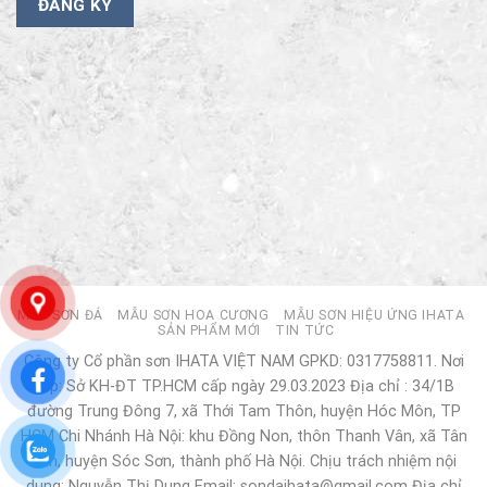
MẪU SƠN ĐÁ
MẪU SƠN HOA CƯƠNG
MẪU SƠN HIỆU ỨNG IHATA
SẢN PHẨM MỚI
TIN TỨC
Công ty Cổ phần sơn IHATA VIỆT NAM GPKD: 0317758811. Nơi
cấp: Sở KH-ĐT TP.HCM cấp ngày 29.03.2023 Địa chỉ : 34/1B
đường Trung Đông 7, xã Thới Tam Thôn, huyện Hóc Môn, TP
HCM Chi Nhánh Hà Nội: khu Đồng Non, thôn Thanh Vân, xã Tân
Dân, huyện Sóc Sơn, thành phố Hà Nội. Chịu trách nhiệm nội
dung: Nguyễn Thị Dung Email: sondaihata@gmail.com Địa chỉ