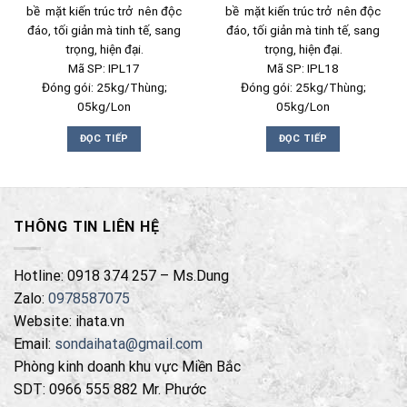
bề mặt kiến trúc trở nên độc
bề mặt kiến trúc trở nên độc
đáo, tối giản mà tinh tế, sang
đáo, tối giản mà tinh tế, sang
trọng, hiện đại.
trọng, hiện đại.
Mã SP: IPL17
Mã SP: IPL18
Đóng gói: 25kg/Thùng;
Đóng gói: 25kg/Thùng;
05kg/Lon
05kg/Lon
ĐỌC TIẾP
ĐỌC TIẾP
THÔNG TIN LIÊN HỆ
Hotline: 0918 374 257 – Ms.Dung
Zalo:
0978587075
Website: ihata.vn
Email:
sondaihata@gmail.com
Phòng kinh doanh khu vực Miền Bắc
SDT: 0966 555 882 Mr. Phước