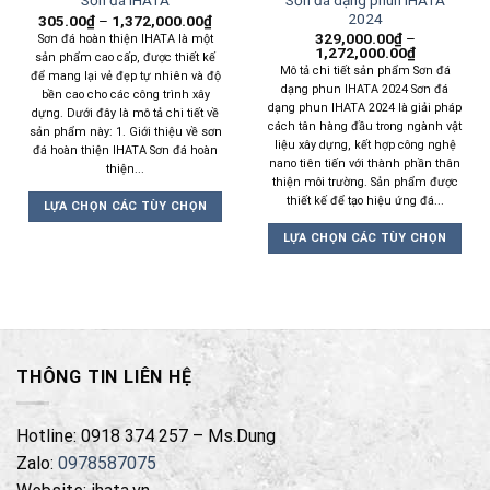
Sơn đá IHATA
2024
305.00
₫
–
1,372,000.00
₫
329,000.00
₫
–
Sơn đá hoàn thiện IHATA là một
1,272,000.00
₫
sản phẩm cao cấp, được thiết kế
Mô tả chi tiết sản phẩm Sơn đá
để mang lại vẻ đẹp tự nhiên và độ
dạng phun IHATA 2024 Sơn đá
bền cao cho các công trình xây
dạng phun IHATA 2024 là giải pháp
dựng. Dưới đây là mô tả chi tiết về
cách tân hàng đầu trong ngành vật
sản phẩm này: 1. Giới thiệu về sơn
liệu xây dựng, kết hợp công nghệ
đá hoàn thiện IHATA Sơn đá hoàn
nano tiên tiến với thành phần thân
thiện...
thiện môi trường. Sản phẩm được
thiết kế để tạo hiệu ứng đá...
LỰA CHỌN CÁC TÙY CHỌN
Sản
LỰA CHỌN CÁC TÙY CHỌN
phẩm
Sản
này
phẩm
có
này
nhiều
có
biến
nhiều
thể.
THÔNG TIN LIÊN HỆ
biến
Các
thể.
tùy
Các
Hotline: 0918 374 257 – Ms.Dung
chọn
tùy
có
Zalo:
0978587075
chọn
thể