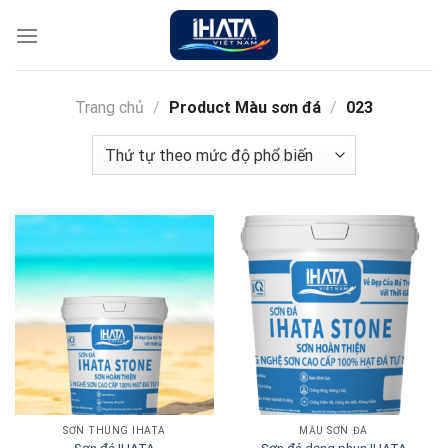
Chuyển
đến
nội
dung
Trang chủ
/
Product Màu sơn đá
/
023
SƠN THÙNG IHATA
MẪU SƠN ĐÁ
Sơn đá dạng phun IHATA