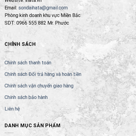
Website: ihata.vn
có
được
thể
Email:
sondaihata@gmail.com
chọn
được
Phòng kinh doanh khu vực Miền Bắc
trên
chọn
SDT: 0966 555 882 Mr. Phước
trang
trên
sản
trang
phẩm
sản
CHÍNH SÁCH
phẩm
Chính sách thanh toán
Chính sách Đổi trả hàng và hoàn tiền
Chính sách vận chuyển giao hàng
Chính sách bảo hành
Liên hệ
DANH MỤC SẢN PHẨM