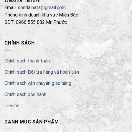
Website: ihata.vn
có
được
thể
Email:
sondaihata@gmail.com
chọn
được
Phòng kinh doanh khu vực Miền Bắc
trên
chọn
SDT: 0966 555 882 Mr. Phước
trang
trên
sản
trang
phẩm
sản
CHÍNH SÁCH
phẩm
Chính sách thanh toán
Chính sách Đổi trả hàng và hoàn tiền
Chính sách vận chuyển giao hàng
Chính sách bảo hành
Liên hệ
DANH MỤC SẢN PHẨM