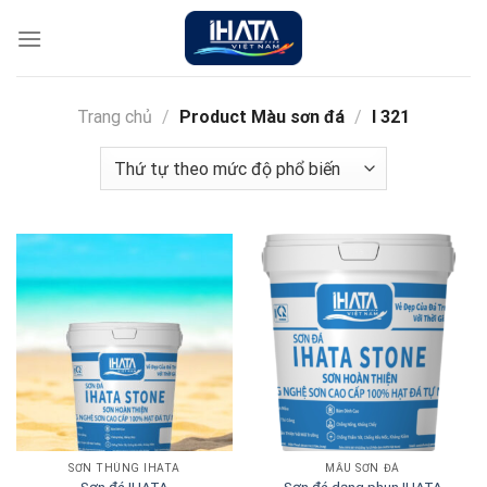
Chuyển
đến
nội
dung
Trang chủ
/
Product Màu sơn đá
/
I 321
SƠN THÙNG IHATA
MẪU SƠN ĐÁ
Sơn đá dạng phun IHATA