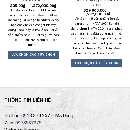
Sơn đá IHATA
2024
305.00
₫
–
1,372,000.00
₫
329,000.00
₫
–
Sơn đá hoàn thiện IHATA là một
1,272,000.00
₫
sản phẩm cao cấp, được thiết kế
Mô tả chi tiết sản phẩm Sơn đá
để mang lại vẻ đẹp tự nhiên và độ
dạng phun IHATA 2024 Sơn đá
bền cao cho các công trình xây
dạng phun IHATA 2024 là giải pháp
dựng. Dưới đây là mô tả chi tiết về
cách tân hàng đầu trong ngành vật
sản phẩm này: 1. Giới thiệu về sơn
liệu xây dựng, kết hợp công nghệ
đá hoàn thiện IHATA Sơn đá hoàn
nano tiên tiến với thành phần thân
thiện...
thiện môi trường. Sản phẩm được
thiết kế để tạo hiệu ứng đá...
LỰA CHỌN CÁC TÙY CHỌN
Sản
LỰA CHỌN CÁC TÙY CHỌN
phẩm
Sản
này
phẩm
có
này
nhiều
có
biến
nhiều
thể.
THÔNG TIN LIÊN HỆ
biến
Các
thể.
tùy
Các
Hotline: 0918 374 257 – Ms.Dung
chọn
tùy
có
Zalo:
0978587075
chọn
thể