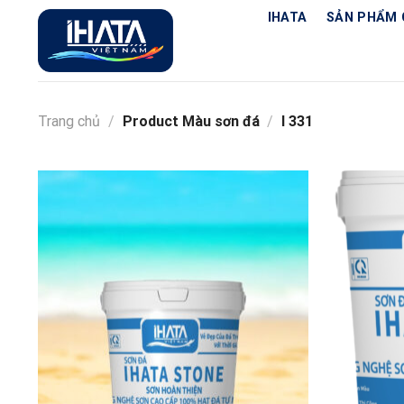
Chuyển
IHATA
SẢN PHẨM 
đến
nội
dung
Trang chủ
/
Product Màu sơn đá
/
I 331