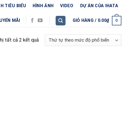
H TIÊU BIỂU
HÌNH ẢNH
VIDEO
DỰ ÁN CỦA IHATA
UYẾN MÃI
GIỎ HÀNG /
0.00
₫
0
hị tất cả 2 kết quả