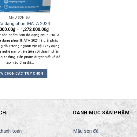
MẪU SƠN ĐÁ
đá dạng phun IHATA 2024
000.00
₫
–
1,272,000.00
₫
iết sản phẩm Sơn đá dạng phun IHATA
 dạng phun IHATA 2024 là giải pháp
g đầu trong ngành vật liệu xây dựng,
g nghệ nano tiên tiến với thành phần
ôi trường. Sản phẩm được thiết kế để
tạo hiệu ứng đá...
ỰA CHỌN CÁC TÙY CHỌN
Sản
phẩm
này
có
nhiều
CH
DANH MỤC SẢN PHẨM
biến
thể.
Các
thanh toán
Mẫu sơn đá