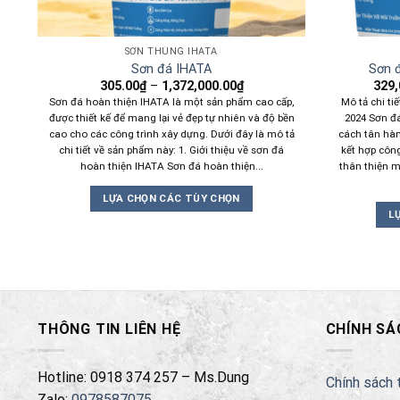
SƠN THÙNG IHATA
Sơn đá IHATA
Sơn 
305.00
₫
–
1,372,000.00
₫
329,
Sơn đá hoàn thiện IHATA là một sản phẩm cao cấp,
Mô tả chi t
được thiết kế để mang lại vẻ đẹp tự nhiên và độ bền
2024 Sơn đá
cao cho các công trình xây dựng. Dưới đây là mô tả
cách tân hàn
chi tiết về sản phẩm này: 1. Giới thiệu về sơn đá
kết hợp côn
hoàn thiện IHATA Sơn đá hoàn thiện...
thân thiện m
LỰA CHỌN CÁC TÙY CHỌN
L
Sản
phẩm
này
có
nhiều
biến
THÔNG TIN LIÊN HỆ
CHÍNH SÁ
thể.
Các
Hotline: 0918 374 257 – Ms.Dung
Chính sách 
tùy
Zalo:
0978587075