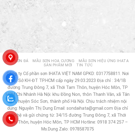
MẪU SƠN ĐÁ
MẪU SƠN HOA CƯƠNG
MẪU SƠN HIỆU ỨNG IHATA
SẢN PHẨM MỚI
TIN TỨC
Công ty Cổ phần sơn IHATA VIỆT NAM GPKD: 0317758811. Nơi
cấp: Sở KH-ĐT TP.HCM cấp ngày 29.03.2023 Địa chỉ : 34/1B
đường Trung Đông 7, xã Thới Tam Thôn, huyện Hóc Môn, TP
HCM Chi Nhánh Hà Nội: khu Đồng Non, thôn Thanh Vân, xã Tân
Dân, huyện Sóc Sơn, thành phố Hà Nội. Chịu trách nhiệm nội
dung: Nguyễn Thị Dung Email: sondaihata@gmail.com Địa chỉ
liên hệ và gửi chứng từ: 34/15 đường Trung Đông 7, xã Thới
Tam Thôn, huyện Hóc Môn, TP HCM Hotline: 0918 374 257 –
Ms.Dung Zalo: 0978587075