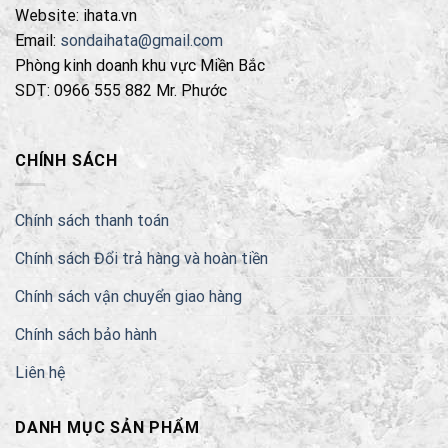
Website: ihata.vn
có
thể
Email:
sondaihata@gmail.com
được
Phòng kinh doanh khu vực Miền Bắc
chọn
SDT: 0966 555 882 Mr. Phước
trên
trang
sản
CHÍNH SÁCH
phẩm
Chính sách thanh toán
Chính sách Đổi trả hàng và hoàn tiền
Chính sách vận chuyển giao hàng
Chính sách bảo hành
Liên hệ
DANH MỤC SẢN PHẨM