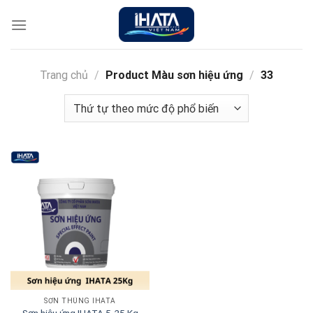
Chuyển
đến
nội
dung
Trang chủ
/
Product Màu sơn hiệu ứng
/
33
SƠN THÙNG IHATA