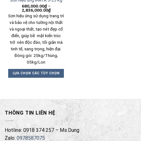
Sơn hiệu ứng IHATA 5-25 Kg
680,000.00
₫
–
2,836,000.00
₫
Sơn hiệu ứng sử dụng trang trí
và bảo vệ cho tường nội thất
và ngoại thất, tạo nét đẹp cổ
điển, giúp bề mặt kiến trúc
trở nên độc đáo, tối giản mà
tinh tế, sang trọng, hiện đại.
Đóng gói: 25kg/Thùng;
05kg/Lon
LỰA CHỌN CÁC TÙY CHỌN
Sản
phẩm
này
có
nhiều
THÔNG TIN LIÊN HỆ
biến
thể.
Các
Hotline: 0918 374 257 – Ms.Dung
tùy
Zalo:
0978587075
chọn