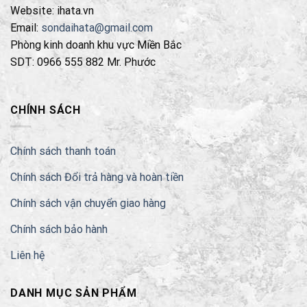
Website: ihata.vn
có
thể
Email:
sondaihata@gmail.com
được
Phòng kinh doanh khu vực Miền Bắc
chọn
SDT: 0966 555 882 Mr. Phước
trên
trang
sản
CHÍNH SÁCH
phẩm
Chính sách thanh toán
Chính sách Đổi trả hàng và hoàn tiền
Chính sách vận chuyển giao hàng
Chính sách bảo hành
Liên hệ
DANH MỤC SẢN PHẨM