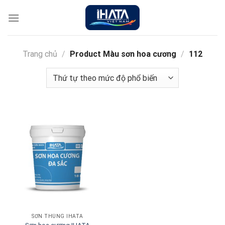
Chuyển
đến
nội
dung
Trang chủ
/
Product Màu sơn hoa cương
/
112
SƠN THÙNG IHATA