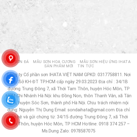
MẪU SƠN ĐÁ
MẪU SƠN HOA CƯƠNG
MẪU SƠN HIỆU ỨNG IHATA
SẢN PHẨM MỚI
TIN TỨC
Công ty Cổ phần sơn IHATA VIỆT NAM GPKD: 0317758811. Nơi
cấp: Sở KH-ĐT TP.HCM cấp ngày 29.03.2023 Địa chỉ : 34/1B
đường Trung Đông 7, xã Thới Tam Thôn, huyện Hóc Môn, TP
HCM Chi Nhánh Hà Nội: khu Đồng Non, thôn Thanh Vân, xã Tân
Dân, huyện Sóc Sơn, thành phố Hà Nội. Chịu trách nhiệm nội
dung: Nguyễn Thị Dung Email: sondaihata@gmail.com Địa chỉ
liên hệ và gửi chứng từ: 34/15 đường Trung Đông 7, xã Thới
Tam Thôn, huyện Hóc Môn, TP HCM Hotline: 0918 374 257 –
Ms.Dung Zalo: 0978587075