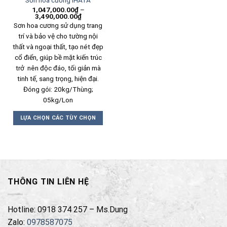
Sơn hoa cương IHATA
1,047,000.00
₫
–
3,490,000.00
₫
Sơn hoa cương sử dụng trang
trí và bảo vệ cho tường nội
thất và ngoại thất, tạo nét đẹp
cổ điển, giúp bề mặt kiến trúc
trở nên độc đáo, tối giản mà
tinh tế, sang trọng, hiện đại.
Đóng gói: 20kg/Thùng;
05kg/Lon
LỰA CHỌN CÁC TÙY CHỌN
Sản
phẩm
này
có
nhiều
THÔNG TIN LIÊN HỆ
biến
thể.
Các
Hotline: 0918 374 257 – Ms.Dung
tùy
Zalo:
0978587075
chọn