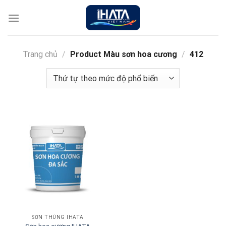
Chuyển
đến
nội
dung
Trang chủ
/
Product Màu sơn hoa cương
/
412
SƠN THÙNG IHATA