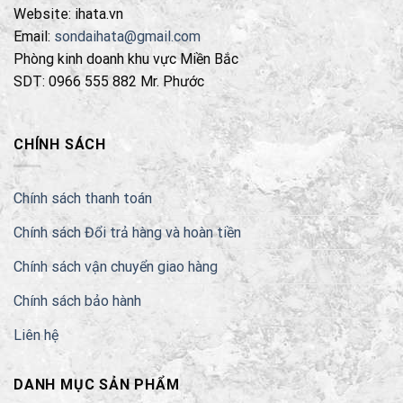
Website: ihata.vn
có
thể
Email:
sondaihata@gmail.com
được
Phòng kinh doanh khu vực Miền Bắc
chọn
SDT: 0966 555 882 Mr. Phước
trên
trang
sản
CHÍNH SÁCH
phẩm
Chính sách thanh toán
Chính sách Đổi trả hàng và hoàn tiền
Chính sách vận chuyển giao hàng
Chính sách bảo hành
Liên hệ
DANH MỤC SẢN PHẨM