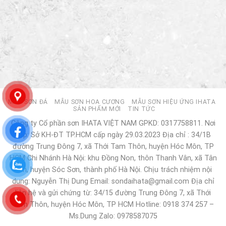
MẪU SƠN ĐÁ
MẪU SƠN HOA CƯƠNG
MẪU SƠN HIỆU ỨNG IHATA
SẢN PHẨM MỚI
TIN TỨC
Công ty Cổ phần sơn IHATA VIỆT NAM GPKD: 0317758811. Nơi
cấp: Sở KH-ĐT TP.HCM cấp ngày 29.03.2023 Địa chỉ : 34/1B
đường Trung Đông 7, xã Thới Tam Thôn, huyện Hóc Môn, TP
HCM Chi Nhánh Hà Nội: khu Đồng Non, thôn Thanh Vân, xã Tân
Dân, huyện Sóc Sơn, thành phố Hà Nội. Chịu trách nhiệm nội
dung: Nguyễn Thị Dung Email: sondaihata@gmail.com Địa chỉ
liên hệ và gửi chứng từ: 34/15 đường Trung Đông 7, xã Thới
Tam Thôn, huyện Hóc Môn, TP HCM Hotline: 0918 374 257 –
Ms.Dung Zalo: 0978587075