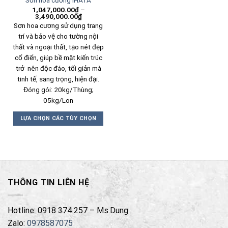
Sơn hoa cương IHATA
1,047,000.00
₫
–
3,490,000.00
₫
Sơn hoa cương sử dụng trang
trí và bảo vệ cho tường nội
thất và ngoại thất, tạo nét đẹp
cổ điển, giúp bề mặt kiến trúc
trở nên độc đáo, tối giản mà
tinh tế, sang trọng, hiện đại.
Đóng gói: 20kg/Thùng;
05kg/Lon
LỰA CHỌN CÁC TÙY CHỌN
Sản
phẩm
này
có
nhiều
THÔNG TIN LIÊN HỆ
biến
thể.
Các
Hotline: 0918 374 257 – Ms.Dung
tùy
Zalo:
0978587075
chọn