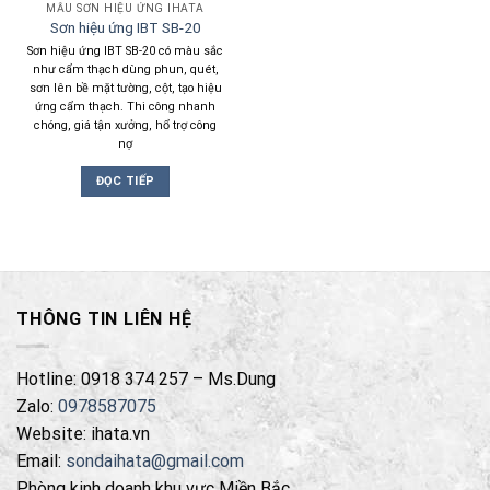
MẪU SƠN HIỆU ỨNG IHATA
Sơn hiệu ứng IBT SB-20
Sơn hiệu ứng IBT SB-20 có màu sắc
như cẩm thạch dùng phun, quét,
sơn lên bề mặt tường, cột, tạo hiệu
ứng cẩm thạch. Thi công nhanh
chóng, giá tận xưởng, hổ trợ công
nợ
ĐỌC TIẾP
THÔNG TIN LIÊN HỆ
Hotline: 0918 374 257 – Ms.Dung
Zalo:
0978587075
Website: ihata.vn
Email:
sondaihata@gmail.com
Phòng kinh doanh khu vực Miền Bắc