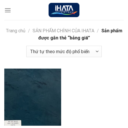
Chuyển
đến
nội
dung
Trang chủ
/
SẢN PHẨM CHÍNH CỦA IHATA
/
Sản phẩm
được gắn thẻ “bảng giá”