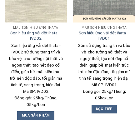
MẪU SƠN HIỆU ỨNG IHATA
MẪU SƠN HIỆU ỨNG IHATA
Sơn hiệu ứng vải dệt Ihata –
Sơn hiệu ứng vải dệt Ihata –
IVD02
IVD01
Sơn hiệu ứng vải dệt Ihata -
Sơn sử dụng trang trí và bảo
IVD02 sử dụng trang trí và
vệ cho tường nội thất và
bảo vệ cho tường nội thất và
ngoại thất, tạo nét đẹp cổ
ngoại thất, tạo nét đẹp cổ
điển, giúp bề mặt kiến trúc
điển, giúp bề mặt kiến trúc
trở nên độc đáo, tối giản mà
trở nên độc đáo, tối giản mà
tinh tế, sang trọng, hiện đại.
tinh tế, sang trọng, hiện đại.
Mã SP: IVD01
Mã SP: IVD02
Đóng gói: 25kg/Thùng;
Đóng gói: 25kg/Thùng;
05kg/Lon
05kg/Lon
ĐỌC TIẾP
MUA SẢN PHẨM