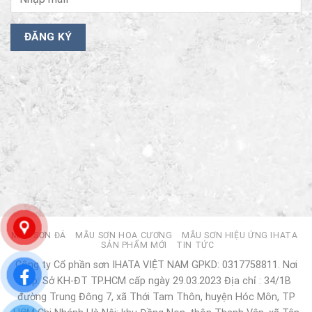
MẪU SƠN ĐÁ
MẪU SƠN HOA CƯƠNG
MẪU SƠN HIỆU ỨNG IHATA
SẢN PHẨM MỚI
TIN TỨC
Công ty Cổ phần sơn IHATA VIỆT NAM GPKD: 0317758811. Nơi
cấp: Sở KH-ĐT TP.HCM cấp ngày 29.03.2023 Địa chỉ : 34/1B
đường Trung Đông 7, xã Thới Tam Thôn, huyện Hóc Môn, TP