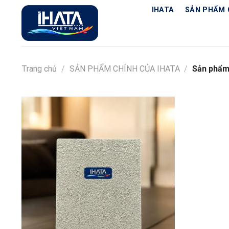
Chuyển
IHATA
SẢN PHẨM 
đến
nội
dung
Trang chủ
/
SẢN PHẨM CHÍNH CỦA IHATA
/
Sản phẩm 