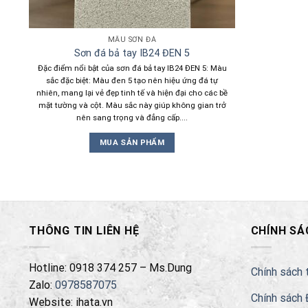
MẪU SƠN ĐÁ
Sơn đá bả tay IB24 ĐEN 5
Đặc điểm nổi bật của sơn đá bả tay IB24 ĐEN 5: Màu
sắc đặc biệt: Màu đen 5 tạo nên hiệu ứng đá tự
nhiên, mang lại vẻ đẹp tinh tế và hiện đại cho các bề
mặt tường và cột. Màu sắc này giúp không gian trở
nên sang trọng và đẳng cấp....
MUA SẢN PHẨM
THÔNG TIN LIÊN HỆ
CHÍNH SÁ
Hotline: 0918 374 257 – Ms.Dung
Chính sách 
Zalo:
0978587075
Chính sách 
Website: ihata.vn