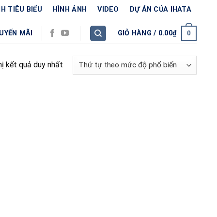
H TIÊU BIỂU
HÌNH ẢNH
VIDEO
DỰ ÁN CỦA IHATA
UYẾN MÃI
GIỎ HÀNG /
0.00
₫
0
hị kết quả duy nhất