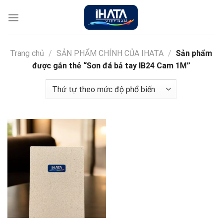
Chuyển
đến
nội
dung
Trang chủ
/
SẢN PHẨM CHÍNH CỦA IHATA
/
Sản phẩm
được gắn thẻ “Sơn đá bả tay IB24 Cam 1M”