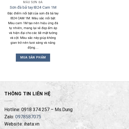
MẪU SƠN ĐÁ
Sơn đá bả tay IB24 Cam 1M
Đặc điểm nổi bật của sơn đá bả tay
IB24 CAM 1M: Màu sắc nổi bật:
Màu cam 1M tạo nên hiệu ứng đá
tự nhiên, mang lại vẻ đẹp ấm áp
và hiện đại cho các bề mặt tường
và cột. Màu sắc này giúp không
gian trở nên tươi sáng và năng
động....
MUA SẢN PHẨM
THÔNG TIN LIÊN HỆ
Hotline: 0918 374 257 – Ms.Dung
Zalo:
0978587075
Website: ihata.vn