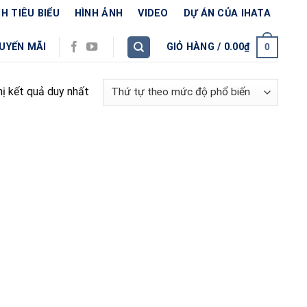
H TIÊU BIỂU
HÌNH ẢNH
VIDEO
DỰ ÁN CỦA IHATA
UYẾN MÃI
GIỎ HÀNG /
0.00
₫
0
hị kết quả duy nhất