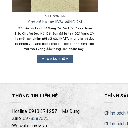
MẪU SƠN ĐÁ
Sơn đá bả tay IB24 VÀNG 2M
Sơn Đá Bả Tay IB24 Vàng 2M: Sự Lựa Chọn Hoàn
Hảo Cho Vẻ Đẹp Nổi Bật Sơn đá bả tay IB24 Vàng 2M
là một sản phẩm nổi bật của IHATA, mang lại vẻ đẹp
tự nhiên và sang trọng cho các công trình kiến trúc.
Với màu vàng đặc trưng, sản phẩm này...
MUA SẢN PHẨM
THÔNG TIN LIÊN HỆ
CHÍNH SÁ
Hotline: 0918 374 257 – Ms.Dung
Chính sách 
Zalo:
0978587075
Chính sách 
Website: ihata.vn