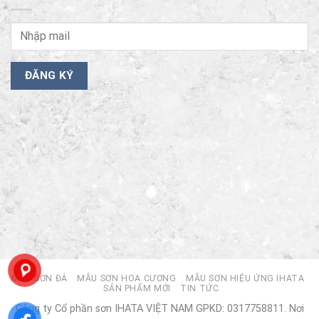
MẪU SƠN ĐÁ
MẪU SƠN HOA CƯƠNG
MẪU SƠN HIỆU ỨNG IHATA
SẢN PHẨM MỚI
TIN TỨC
Công ty Cổ phần sơn IHATA VIỆT NAM GPKD: 0317758811. Nơi