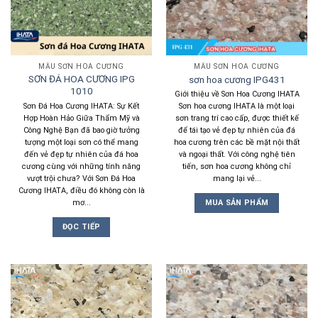
MẪU SƠN HOA CƯƠNG
MẪU SƠN HOA CƯƠNG
SƠN ĐÁ HOA CƯƠNG IPG
sơn hoa cương IPG431
1010
Giới thiệu về Sơn Hoa Cương IHATA
Sơn Đá Hoa Cương IHATA: Sự Kết
Sơn hoa cương IHATA là một loại
Hợp Hoàn Hảo Giữa Thẩm Mỹ và
sơn trang trí cao cấp, được thiết kế
Công Nghệ Bạn đã bao giờ tưởng
để tái tạo vẻ đẹp tự nhiên của đá
tượng một loại sơn có thể mang
hoa cương trên các bề mặt nội thất
đến vẻ đẹp tự nhiên của đá hoa
và ngoại thất. Với công nghệ tiên
cương cùng với những tính năng
tiến, sơn hoa cương không chỉ
vượt trội chưa? Với Sơn Đá Hoa
mang lại vẻ...
Cương IHATA, điều đó không còn là
mơ...
MUA SẢN PHẨM
ĐỌC TIẾP