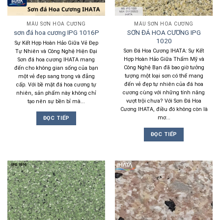
MẪU SƠN HOA CƯƠNG
MẪU SƠN HOA CƯƠNG
SƠN ĐÁ HOA CƯƠNG IPG
sơn đá hoa cương IPG 1016P
1020
Sự Kết Hợp Hoàn Hảo Giữa Vẻ Đẹp
Sơn Đá Hoa Cương IHATA: Sự Kết
Tự Nhiên và Công Nghệ Hiện Đại
Hợp Hoàn Hảo Giữa Thẩm Mỹ và
Sơn đá hoa cương IHATA mang
Công Nghệ Bạn đã bao giờ tưởng
đến cho không gian sống của bạn
tượng một loại sơn có thể mang
một vẻ đẹp sang trọng và đẳng
đến vẻ đẹp tự nhiên của đá hoa
cấp. Với bề mặt đá hoa cương tự
cương cùng với những tính năng
nhiên, sản phẩm này không chỉ
vượt trội chưa? Với Sơn Đá Hoa
tạo nên sự bền bỉ mà...
Cương IHATA, điều đó không còn là
mơ...
ĐỌC TIẾP
ĐỌC TIẾP