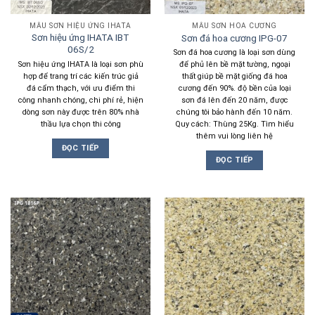
MẪU SƠN HIỆU ỨNG IHATA
MẪU SƠN HOA CƯƠNG
Sơn hiệu ứng IHATA IBT
Sơn đá hoa cương IPG-07
06S/2
Sơn đá hoa cương là loại sơn dùng
Sơn hiệu ứng IHATA là loại sơn phù
để phủ lên bề mặt tường, ngoại
hợp để trang trí các kiến trúc giả
thất giúp bề mặt giống đá hoa
đá cẩm thạch, với ưu điểm thi
cương đến 90%. độ bền của loại
công nhanh chóng, chi phí rẻ, hiện
sơn đá lên đến 20 năm, được
dòng sơn này được trên 80% nhà
chúng tôi bảo hành đến 10 năm.
thầu lựa chọn thi công
Quy cách: Thùng 25Kg. Tìm hiểu
thêm vui lòng liên hệ
ĐỌC TIẾP
ĐỌC TIẾP