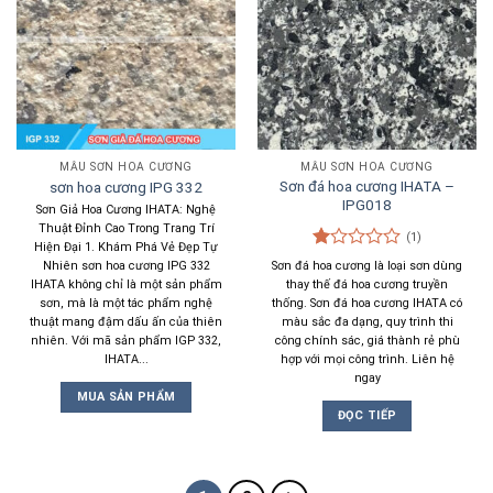
MẪU SƠN HOA CƯƠNG
MẪU SƠN HOA CƯƠNG
Sơn đá hoa cương IHATA –
sơn hoa cương IPG 332
IPG018
Sơn Giả Hoa Cương IHATA: Nghệ
Thuật Đỉnh Cao Trong Trang Trí
(1)
Hiện Đại 1. Khám Phá Vẻ Đẹp Tự
Được
Nhiên sơn hoa cương IPG 332
Sơn đá hoa cương là loại sơn dùng
xếp
IHATA không chỉ là một sản phẩm
thay thế đá hoa cương truyền
hạng
sơn, mà là một tác phẩm nghệ
thống. Sơn đá hoa cương IHATA có
1.00
thuật mang đậm dấu ấn của thiên
màu sắc đa dạng, quy trình thi
5
nhiên. Với mã sản phẩm IGP 332,
công chính sác, giá thành rẻ phù
sao
IHATA...
hợp với mọi công trình. Liên hệ
ngay
MUA SẢN PHẨM
ĐỌC TIẾP