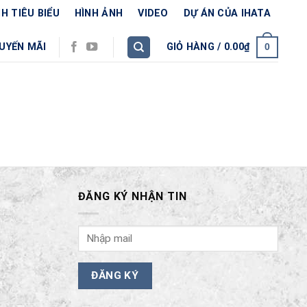
H TIÊU BIỂU
HÌNH ẢNH
VIDEO
DỰ ÁN CỦA IHATA
UYẾN MÃI
GIỎ HÀNG /
0.00
₫
0
ĐĂNG KÝ NHẬN TIN