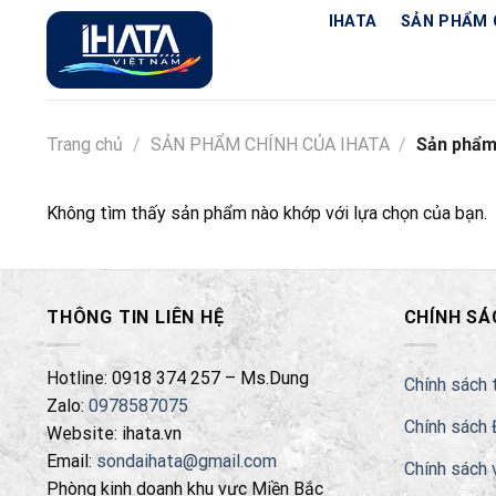
Chuyển
IHATA
SẢN PHẨM 
đến
nội
dung
Trang chủ
/
SẢN PHẨM CHÍNH CỦA IHATA
/
Sản phẩm 
Không tìm thấy sản phẩm nào khớp với lựa chọn của bạn.
THÔNG TIN LIÊN HỆ
CHÍNH SÁ
Hotline: 0918 374 257 – Ms.Dung
Chính sách 
Zalo:
0978587075
Chính sách 
Website: ihata.vn
Email:
sondaihata@gmail.com
Chính sách 
Phòng kinh doanh khu vực Miền Bắc