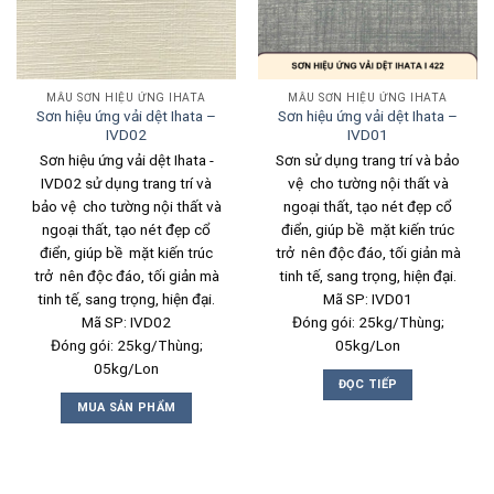
MẪU SƠN HIỆU ỨNG IHATA
MẪU SƠN HIỆU ỨNG IHATA
Sơn hiệu ứng vải dệt Ihata –
Sơn hiệu ứng vải dệt Ihata –
IVD02
IVD01
Sơn hiệu ứng vải dệt Ihata -
Sơn sử dụng trang trí và bảo
IVD02 sử dụng trang trí và
vệ cho tường nội thất và
bảo vệ cho tường nội thất và
ngoại thất, tạo nét đẹp cổ
ngoại thất, tạo nét đẹp cổ
điển, giúp bề mặt kiến trúc
điển, giúp bề mặt kiến trúc
trở nên độc đáo, tối giản mà
trở nên độc đáo, tối giản mà
tinh tế, sang trọng, hiện đại.
tinh tế, sang trọng, hiện đại.
Mã SP: IVD01
Mã SP: IVD02
Đóng gói: 25kg/Thùng;
Đóng gói: 25kg/Thùng;
05kg/Lon
05kg/Lon
ĐỌC TIẾP
MUA SẢN PHẨM