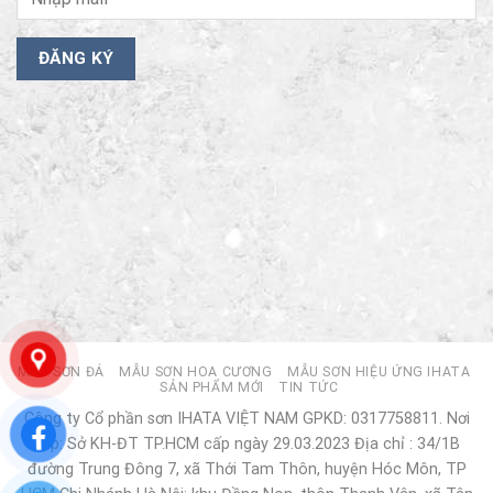
MẪU SƠN ĐÁ
MẪU SƠN HOA CƯƠNG
MẪU SƠN HIỆU ỨNG IHATA
SẢN PHẨM MỚI
TIN TỨC
Công ty Cổ phần sơn IHATA VIỆT NAM GPKD: 0317758811. Nơi
cấp: Sở KH-ĐT TP.HCM cấp ngày 29.03.2023 Địa chỉ : 34/1B
đường Trung Đông 7, xã Thới Tam Thôn, huyện Hóc Môn, TP