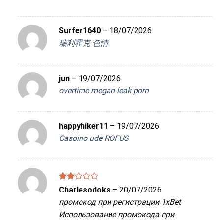
1
5
sao
Surfer1640
–
18/07/2026
瑞利霍克 色情
jun
–
19/07/2026
overtime megan leak porn
happyhiker11
–
19/07/2026
Casoino ude ROFUS
Được
Charlesodoks
–
20/07/2026
xếp
промокод при регистрации 1xBet
hạng
2
5
Использование промокода при
sao