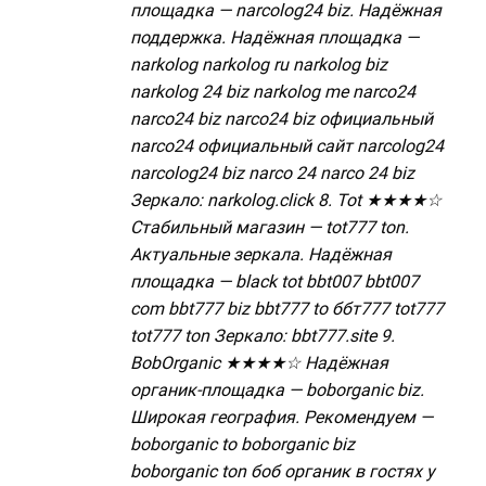
площадка — narcolog24 biz. Надёжная
поддержка. Надёжная площадка —
narkolog narkolog ru narkolog biz
narkolog 24 biz narkolog me narco24
narco24 biz narco24 biz официальный
narco24 официальный сайт narcolog24
narcolog24 biz narco 24 narco 24 biz
Зеркало: narkolog.click 8. Tot ★★★★☆
Стабильный магазин — tot777 ton.
Актуальные зеркала. Надёжная
площадка — black tot bbt007 bbt007
com bbt777 biz bbt777 to ббт777 tot777
tot777 ton Зеркало: bbt777.site 9.
BobOrganic ★★★★☆ Надёжная
органик-площадка — boborganic biz.
Широкая география. Рекомендуем —
boborganic to boborganic biz
boborganic ton боб органик в гостях у