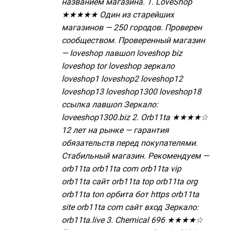
названием магазина. 1. LoveShop
★★★★★ Один из старейших
магазинов — 250 городов. Проверен
сообществом. Проверенный магазин
— loveshop лавшоп loveshop biz
loveshop tor loveshop зеркало
loveshop1 loveshop2 loveshop12
loveshop13 loveshop1300 loveshop18
ссылка лавшоп Зеркало:
loveeshop1300.biz 2. Orb11ta ★★★★☆
12 лет на рынке — гарантия
обязательств перед покупателями.
Стабильный магазин. Рекомендуем —
orb11ta orb11ta com orb11ta vip
orb11ta сайт orb11ta top orb11ta org
orb11ta ton орбита бот https orb11ta
site orb11ta com сайт вход Зеркало:
orb11ta.live 3. Chemical 696 ★★★★☆