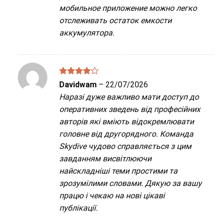
мобильное приложение можно легко
отслеживать остаток емкости
аккумулятора.
Được
Davidwam
–
22/07/2026
xếp hạng
Наразі дуже важливо мати доступ до
4
5 sao
оперативних зведень від професійних
авторів які вміють відокремлювати
головне від другорядного. Команда
Skydive чудово справляється з цим
завданням висвітлюючи
найскладніші теми простими та
зрозумілими словами. Дякую за вашу
працю і чекаю на нові цікаві
публікації.