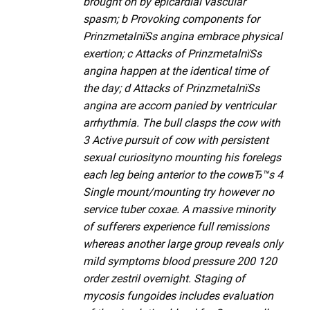
brought on by epicardial vascular
spasm; b Provoking components for
PrinzmetalпїЅs angina embrace physical
exertion; c Attacks of PrinzmetalпїЅs
angina happen at the identical time of
the day; d Attacks of PrinzmetalпїЅs
angina are accom panied by ventricular
arrhythmia. The bull clasps the cow with
3 Active pursuit of cow with persistent
sexual curiosityno mounting his forelegs
each leg being anterior to the cowвЂ™s 4
Single mount/mounting try however no
service tuber coxae. A massive minority
of sufferers experience full remissions
whereas another large group reveals only
mild symptoms blood pressure 200 120
order zestril overnight. Staging of
mycosis fungoides includes evaluation