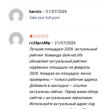
haruto
–
21/07/2026
fake taxi full porn
Được
rc24proMip
–
21/07/2026
xếp
Лучшие площадки 2026: актуальный
hạng
1
рейтинг Команда dark-net.life
5
обновляет актуальный рейтинг
sao
надёжных площадок на февраль
2026. Каждая из площадок лично
проверены — только рабочие адреса.
Добавьте в закладки — ссылки
актуальны сейчас. Перед вами обзор
сайтов с актуальными зеркалами.
Используйте актуальный адрес под