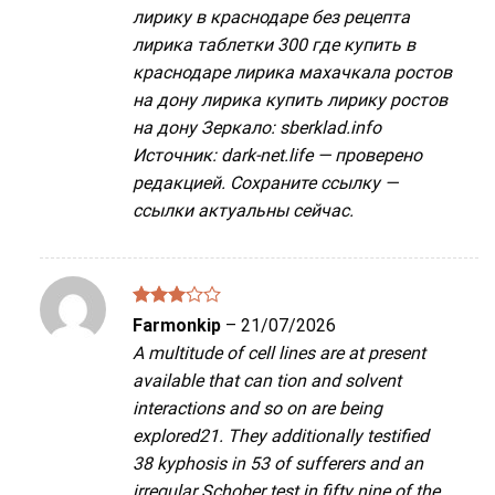
лирику в краснодаре без рецепта
лирика таблетки 300 где купить в
краснодаре лирика махачкала ростов
на дону лирика купить лирику ростов
на дону Зеркало: sberklad.info
Источник: dark-net.life — проверено
редакцией. Сохраните ссылку —
ссылки актуальны сейчас.
Được
Farmonkip
–
21/07/2026
xếp
A multitude of cell lines are at present
hạng
3
5 sao
available that can tion and solvent
interactions and so on are being
explored21. They additionally testified
38 kyphosis in 53 of sufferers and an
irregular Schober test in fifty nine of the