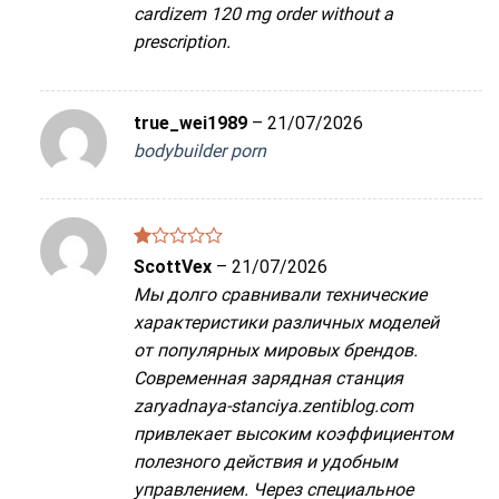
cardizem 120 mg order without a
prescription.
true_wei1989
–
21/07/2026
bodybuilder porn
Được
ScottVex
–
21/07/2026
xếp
Мы долго сравнивали технические
hạng
1
характеристики различных моделей
5
от популярных мировых брендов.
sao
Современная зарядная станция
zaryadnaya-stanciya.zentiblog.com
привлекает высоким коэффициентом
полезного действия и удобным
управлением. Через специальное