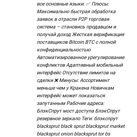
все основные языки. ✅ Плюсы:
Максимально быстрая обработка
заявок в отрасли P2P торговая
система – становись продавцом и
получай доход Жесткая верификация
поставщиков Bitcoin BTC с полной
конфиденциальностью
Автоматизированное урегулирование
конфликтов Адаптивный мобильный
интерфейс Отсутствие лимитов на
сделки ❌ Минусы: Ассортимент
меньше чем у Кракена Новичкам
интерфейс может показаться
запутанным Рабочие адреса:
БлэкСпрут мост доступа БлэкСпрут
резервное зеркало Теги: блэкспрут
blacksprut black sprut blacksprut market
blacksprut onion blacksprut tor bs