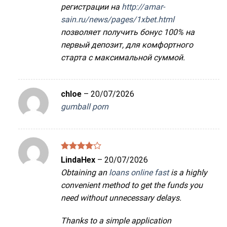
регистрации на
http://amar-
sain.ru/news/pages/1xbet.html
позволяет получить бонус 100% на
первый депозит, для комфортного
старта с максимальной суммой.
chloe
–
20/07/2026
gumball porn
Được
LindaHex
–
20/07/2026
xếp hạng
Obtaining an
loans online fast
is a highly
4
5 sao
convenient method to get the funds you
need without unnecessary delays.
Thanks to a simple application