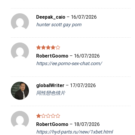
Deepak_caio
–
16/07/2026
hunter scott gay porn
Được
RobertGoomo
–
16/07/2026
xếp hạng
https://ee.porno-sex-chat.com/
4
5 sao
globalWriter
–
17/07/2026
同性戀色情片
Được
RobertGoomo
–
18/07/2026
xếp
https://hyd-parts.ru/new/1xbet.html
hạng