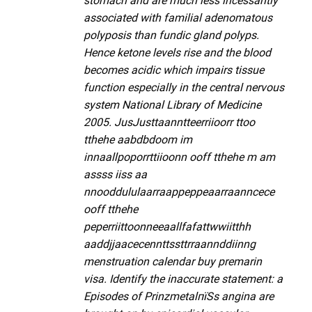
stomach and are much less incessantly
associated with familial adenomatous
polyposis than fundic gland polyps.
Hence ketone levels rise and the blood
becomes acidic which impairs tissue
function especially in the central nervous
system National Library of Medicine
2005. JusJusttaanntteerriioorr ttoo
tthehe aabdbdoom im
innaallpoporrttiioonn ooff tthehe m am
assss iiss aa
nnooddululaarraappeppeaarraanncece
ooff tthehe
peperriittoonneeaallfafattwwiitthh
aaddjjaacecennttssttrraannddiinng
menstruation calendar buy premarin
visa. Identify the inaccurate statement: a
Episodes of PrinzmetalпїЅs angina are