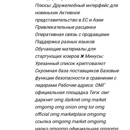
Плюсы: Дружелюбный интерфейс для
новеньких Активное
представительство в ЕС и Азии
Привлекательные расценки
Оперативная связь с продавцами
Поддержка разных языков
Обучающие материалы для
стартующих юзеров ❌ Минусы:
Урезанный список криптовалют
Скромная база поставщиков Базовые
функции безопасности в сравнении с
лидерами Рабочие адреса: ОМГ
официальная площадка Теги: омг
даркнет omg darknet omg market
omgomg omg onion omg tor omg
official omg marketplace omgomg
ссылка omgomg market omgomg
нарко omgomg официальная omgomg