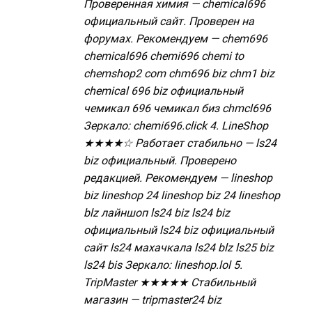
Проверенная химия — chemical696
официальный сайт. Проверен на
форумах. Рекомендуем — chem696
chemical696 chemi696 chemi to
chemshop2 com chm696 biz chm1 biz
chemical 696 biz официальный
чемикал 696 чемикал биз chmcl696
Зеркало: chemi696.click 4. LineShop
★★★★☆ Работает стабильно — ls24
biz официальный. Проверено
редакцией. Рекомендуем — lineshop
biz lineshop 24 lineshop biz 24 lineshop
blz лайншоп ls24 biz ls24 biz
официальный ls24 biz официальный
сайт ls24 махачкала ls24 blz ls25 biz
ls24 bis Зеркало: lineshop.lol 5.
TripMaster ★★★★★ Стабильный
магазин — tripmaster24 biz