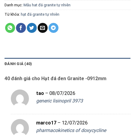
Danh mục:
Mẫu hat đá granite tự nhiên
Từ khóa:
hạt đá granite tự nhiên
ĐÁNH GIÁ (40)
40 đánh giá cho
Hạt đá đen Granite -0912mm
tao
–
08/07/2026
generic lisinopril 3973
marco17
–
12/07/2026
pharmacokinetics of doxycycline