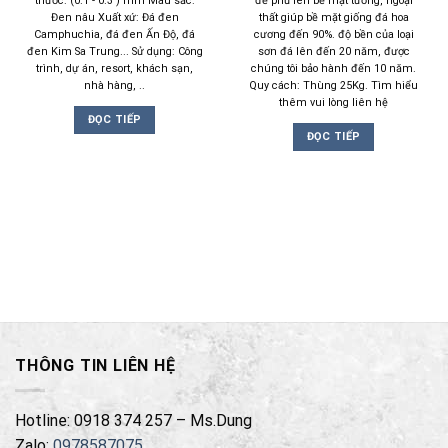
thước: (0.1 - 0.3 ) mm Màu sắc:
để phủ lên bề mặt tường, ngoại
Đen nâu Xuất xứ: Đá đen
thất giúp bề mặt giống đá hoa
Camphuchia, đá đen Ấn Độ, đá
cương đến 90%. độ bền của loại
đen Kim Sa Trung... Sử dụng: Công
sơn đá lên đến 20 năm, được
trình, dự án, resort, khách sạn,
chúng tôi bảo hành đến 10 năm.
nhà hàng, ..
Quy cách: Thùng 25Kg. Tìm hiểu
thêm vui lòng liên hệ
ĐỌC TIẾP
ĐỌC TIẾP
THÔNG TIN LIÊN HỆ
Hotline: 0918 374 257 – Ms.Dung
Zalo:
0978587075