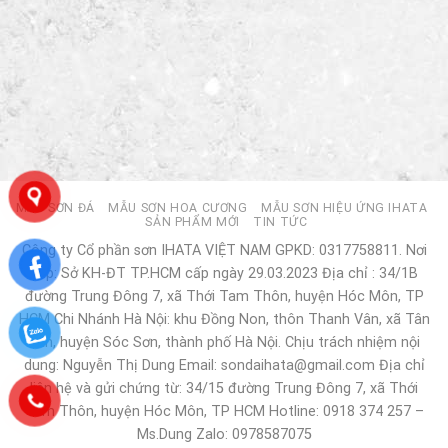
MẪU SƠN ĐÁ
MẪU SƠN HOA CƯƠNG
MẪU SƠN HIỆU ỨNG IHATA
SẢN PHẨM MỚI
TIN TỨC
Công ty Cổ phần sơn IHATA VIỆT NAM GPKD: 0317758811. Nơi
cấp: Sở KH-ĐT TP.HCM cấp ngày 29.03.2023 Địa chỉ : 34/1B
đường Trung Đông 7, xã Thới Tam Thôn, huyện Hóc Môn, TP
HCM Chi Nhánh Hà Nội: khu Đồng Non, thôn Thanh Vân, xã Tân
Dân, huyện Sóc Sơn, thành phố Hà Nội. Chịu trách nhiệm nội
dung: Nguyễn Thị Dung Email: sondaihata@gmail.com Địa chỉ
liên hệ và gửi chứng từ: 34/15 đường Trung Đông 7, xã Thới
Tam Thôn, huyện Hóc Môn, TP HCM Hotline: 0918 374 257 –
Ms.Dung Zalo: 0978587075