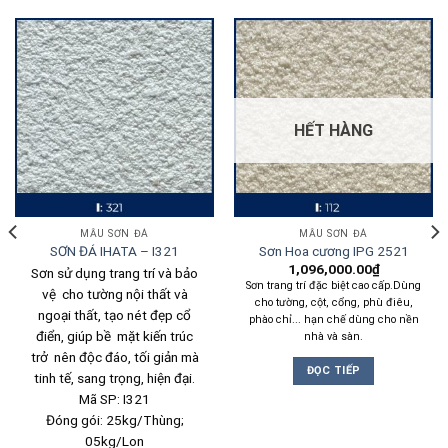
HẾT HÀNG
MẪU SƠN ĐÁ
MẪU SƠN ĐÁ
SƠN ĐÁ IHATA – I321
Sơn Hoa cương IPG 2521
1,096,000.00
₫
Sơn sử dụng trang trí và bảo
Sơn trang trí đặc biệt cao cấp.Dùng
vệ cho tường nội thất và
cho tường, cột, cổng, phù điêu,
ngoại thất, tạo nét đẹp cổ
phào chỉ... hạn chế dùng cho nền
điển, giúp bề mặt kiến trúc
nhà và sàn.
trở nên độc đáo, tối giản mà
ĐỌC TIẾP
tinh tế, sang trọng, hiện đại.
Mã SP: I321
Đóng gói: 25kg/Thùng;
05kg/Lon