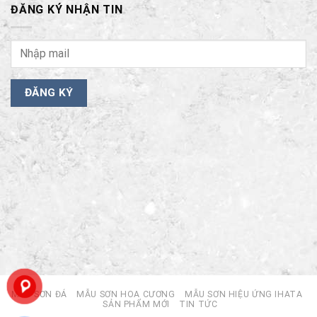
ĐĂNG KÝ NHẬN TIN
MẪU SƠN ĐÁ
MẪU SƠN HOA CƯƠNG
MẪU SƠN HIỆU ỨNG IHATA
SẢN PHẨM MỚI
TIN TỨC