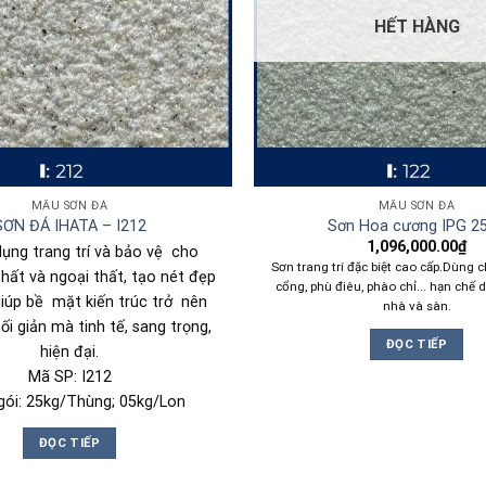
HẾT HÀNG
MẪU SƠN ĐÁ
MẪU SƠN ĐÁ
SƠN ĐÁ IHATA – I212
Sơn Hoa cương IPG 2
1,096,000.00
₫
ụng trang trí và bảo vệ cho
Sơn trang trí đặc biệt cao cấp.Dùng c
thất và ngoại thất, tạo nét đẹp
cổng, phù điêu, phào chỉ... hạn chế
giúp bề mặt kiến trúc trở nên
nhà và sàn.
ối giản mà tinh tế, sang trọng,
ĐỌC TIẾP
hiện đại.
Mã SP: I212
gói: 25kg/Thùng; 05kg/Lon
ĐỌC TIẾP