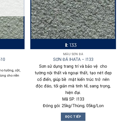
MẪU SƠN ĐÁ
510
SƠN ĐÁ IHATA – I133
Sơn sử dụng trang trí và bảo vệ cho
ho tường, cột,
tường nội thất và ngoại thất, tạo nét đẹp
 dùng cho nền
cổ điển, giúp bề mặt kiến trúc trở nên
độc đáo, tối giản mà tinh tế, sang trọng,
hiện đại.
Mã SP: I133
Đóng gói: 25kg/Thùng; 05kg/Lon
ĐỌC TIẾP