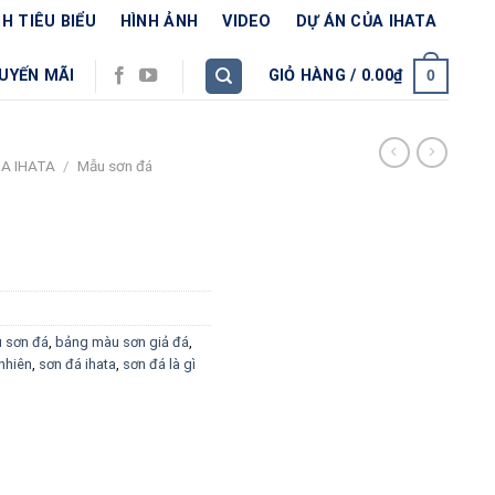
H TIÊU BIỂU
HÌNH ẢNH
VIDEO
DỰ ÁN CỦA IHATA
UYẾN MÃI
GIỎ HÀNG /
0.00
₫
0
A IHATA
/
Mẫu sơn đá
 sơn đá
,
bảng màu sơn giả đá
,
 nhiên
,
sơn đá ihata
,
sơn đá là gì