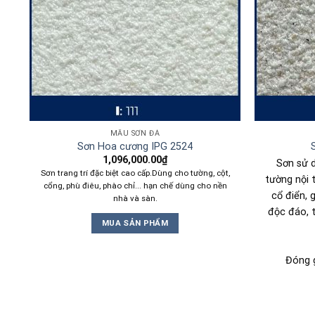
MẪU SƠN ĐÁ
Sơn Hoa cương IPG 2524
1,096,000.00
₫
Sơn sử d
Sơn trang trí đặc biệt cao cấp.Dùng cho tường, cột,
ẹp
tường nội 
cổng, phù điêu, phào chỉ... hạn chế dùng cho nền
cổ điển, 
nhà và sàn.
,
độc đáo, t
MUA SẢN PHẨM
Đóng 