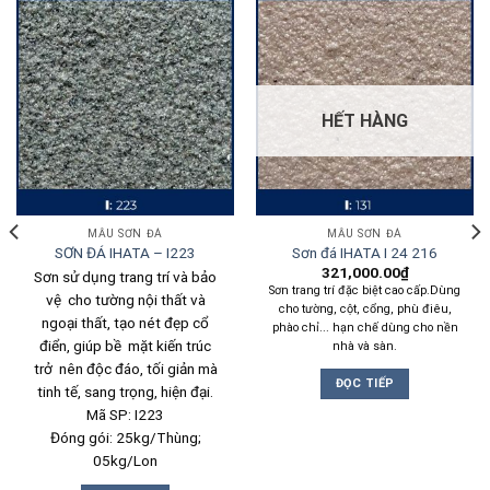
HẾT HÀNG
MẪU SƠN ĐÁ
MẪU SƠN ĐÁ
SƠN ĐÁ IHATA – I223
Sơn đá IHATA I 24 216
321,000.00
₫
Sơn sử dụng trang trí và bảo
Sơn trang trí đặc biệt cao cấp.Dùng
vệ cho tường nội thất và
cho tường, cột, cổng, phù điêu,
ngoại thất, tạo nét đẹp cổ
phào chỉ... hạn chế dùng cho nền
điển, giúp bề mặt kiến trúc
nhà và sàn.
trở nên độc đáo, tối giản mà
ĐỌC TIẾP
tinh tế, sang trọng, hiện đại.
Mã SP: I223
Đóng gói: 25kg/Thùng;
05kg/Lon