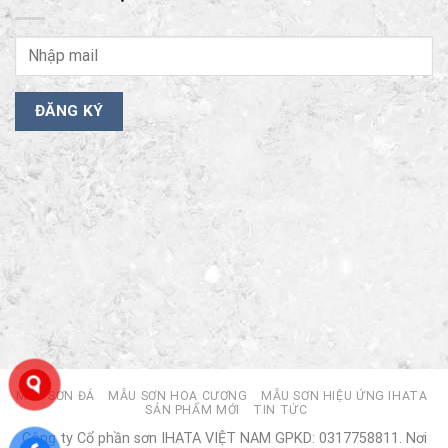
MẪU SƠN ĐÁ
MẪU SƠN HOA CƯƠNG
MẪU SƠN HIỆU ỨNG IHATA
SẢN PHẨM MỚI
TIN TỨC
Công ty Cổ phần sơn IHATA VIỆT NAM GPKD: 0317758811. Nơi