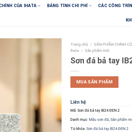
CHÍNH CỦA IHATA
BẢNG TÍNH CHI PHÍ
CÁC CÔNG TRÌN
KH
Trang chủ
/
SẢN PHẨM CHÍNH CỦ
ihata
/
Sản phẩm mới
Sơn đá bả tay I
MUA SẢN PHẨM
Liên hệ
Mã:
Sơn đá bả tay IB24 ĐEN 2
Danh mục:
Mẫu sơn đá
,
Sản phẩm m
Từ khóa:
Sơn đá bả tay IB24 ĐEN 2