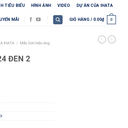
H TIÊU BIỂU
HÌNH ẢNH
VIDEO
DỰ ÁN CỦA IHATA
UYẾN MÃI
GIỎ HÀNG /
0.00
₫
0
A IHATA
/
Mẫu Sơn hiệu ứng
B24 ĐEN 2
ới