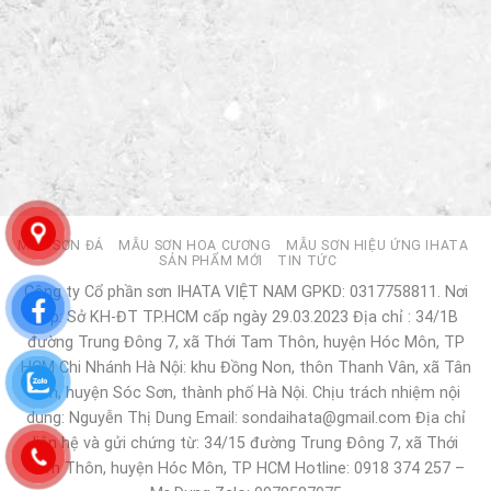
MẪU SƠN ĐÁ
MẪU SƠN HOA CƯƠNG
MẪU SƠN HIỆU ỨNG IHATA
SẢN PHẨM MỚI
TIN TỨC
Công ty Cổ phần sơn IHATA VIỆT NAM GPKD: 0317758811. Nơi
cấp: Sở KH-ĐT TP.HCM cấp ngày 29.03.2023 Địa chỉ : 34/1B
đường Trung Đông 7, xã Thới Tam Thôn, huyện Hóc Môn, TP
HCM Chi Nhánh Hà Nội: khu Đồng Non, thôn Thanh Vân, xã Tân
Dân, huyện Sóc Sơn, thành phố Hà Nội. Chịu trách nhiệm nội
dung: Nguyễn Thị Dung Email: sondaihata@gmail.com Địa chỉ
liên hệ và gửi chứng từ: 34/15 đường Trung Đông 7, xã Thới
Tam Thôn, huyện Hóc Môn, TP HCM Hotline: 0918 374 257 –