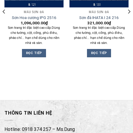
MẪU SƠN ĐÁ
MẪU SƠN ĐÁ
Sơn Hoa cương IPG 2516
Sơn đá IHATA I 24 216
1,096,000.00
₫
321,000.00
₫
Sơn trang trí đặc biệt cao cấp.Dùng
Sơn trang trí đặc biệt cao cấp.Dùng
cho tường, cột, cổng, phù điêu,
cho tường, cột, cổng, phù điêu,
phào chỉ... hạn chế dùng cho nền
phào chỉ... hạn chế dùng cho nền
nhà và sàn.
nhà và sàn.
ĐỌC TIẾP
ĐỌC TIẾP
THÔNG TIN LIÊN HỆ
Hotline: 0918 374 257 – Ms.Dung