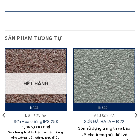
SẢN PHẨM TƯƠNG TỰ
HẾT HÀNG
MẪU SƠN ĐÁ
MẪU SƠN ĐÁ
Sơn Hoa cương IPG 258
SƠN ĐÁ IHATA – I322
1,096,000.00
₫
Sơn sử dụng trang trí và bảo
Sơn trang trí đặc biệt cao cấp.Dùng
vệ cho tường nội thất và
cho tường, cột, cổng, phù điêu,