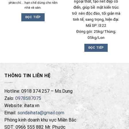
ngoại thất, tạo nét đẹp cổ
phào chỉ... hạn chế dùng cho nền
điển, giúp bề mặt kiến trúc
nhà và sàn.
trở nên độc đáo, tối giản mà
ĐỌC TIẾP
tinh tế, sang trọng, hiện đại.
Mã SP: I322
Đóng gói: 25kg/Thùng;
05kg/Lon
ĐỌC TIẾP
THÔNG TIN LIÊN HỆ
Hotline: 0918 374 257 – Ms.Dung
Zalo:
0978587075
Website: ihata.vn
Email:
sondaihata@gmail.com
Phòng kinh doanh khu vực Miền Bắc
SDT: 0966 555 882 Mr. Phước