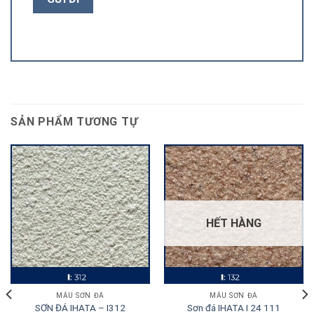
SẢN PHẨM TƯƠNG TỰ
HẾT HÀNG
MẪU SƠN ĐÁ
MẪU SƠN ĐÁ
SƠN ĐÁ IHATA – I312
Sơn đá IHATA I 24 111