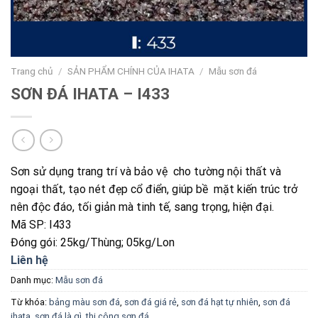
Trang chủ
/
SẢN PHẨM CHÍNH CỦA IHATA
/
Mẫu sơn đá
SƠN ĐÁ IHATA – I433
Sơn sử dụng trang trí và bảo vệ cho tường nội thất và
ngoại thất, tạo nét đẹp cổ điển, giúp bề mặt kiến trúc trở
nên độc đáo, tối giản mà tinh tế, sang trọng, hiện đại.
Mã SP: I433
Đóng gói: 25kg/Thùng; 05kg/Lon
Liên hệ
Danh mục:
Mẫu sơn đá
Từ khóa:
bảng màu sơn đá
,
sơn đá giá rẻ
,
sơn đá hạt tự nhiên
,
sơn đá
ihata
,
sơn đá là gì
,
thi công sơn đá