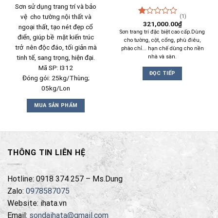
Sơn sử dụng trang trí và bảo
vệ cho tường nội thất và
(1)
Được
321,000.00
₫
ngoại thất, tạo nét đẹp cổ
xếp
Sơn trang trí đặc biệt cao cấp.Dùng
điển, giúp bề mặt kiến trúc
hạng
cho tường, cột, cổng, phù điêu,
1.00
trở nên độc đáo, tối giản mà
phào chỉ... hạn chế dùng cho nền
5
nhà và sàn.
tinh tế, sang trọng, hiện đại.
sao
Mã SP: I312
ĐỌC TIẾP
Đóng gói: 25kg/Thùng;
05kg/Lon
MUA SẢN PHẨM
THÔNG TIN LIÊN HỆ
Hotline: 0918 374 257 – Ms.Dung
Zalo:
0978587075
Website: ihata.vn
Email:
sondaihata@gmail.com