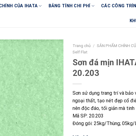
CHÍNH CỦA IHATA
BẢNG TÍNH CHI PHÍ
CÁC CÔNG TRÌN
KH
Trang chủ
/
SẢN PHẨM CHÍNH CỦ
Self Flat
Sơn đá mịn IHATA
20.203
Sơn sử dụng trang trí và bảo 
ngoại thất, tạo nét đẹp cổ điể
nên độc đáo, tối giản mà tinh 
Mã SP: 20.203
Đóng gói: 25kg/Thùng; 05kg/