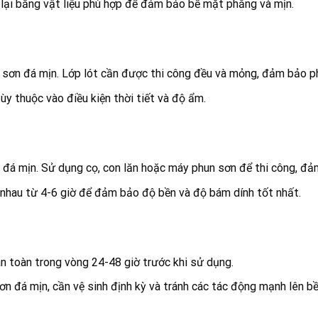
 lại bằng vật liệu phù hợp để đảm bảo bề mặt phẳng và mịn.
p sơn đá mịn. Lớp lót cần được thi công đều và mỏng, đảm bảo p
tùy thuộc vào điều kiện thời tiết và độ ẩm.
sơn đá mịn. Sử dụng cọ, con lăn hoặc máy phun sơn để thi công, đ
 nhau từ 4-6 giờ để đảm bảo độ bền và độ bám dính tốt nhất.
àn toàn trong vòng 24-48 giờ trước khi sử dụng.
n đá mịn, cần vệ sinh định kỳ và tránh các tác động mạnh lên b