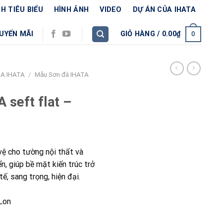
H TIÊU BIỂU
HÌNH ẢNH
VIDEO
DỰ ÁN CỦA IHATA
UYẾN MÃI
GIỎ HÀNG /
0.00
₫
0
A IHATA
/
Mẫu Sơn đá IHATA
 seft flat –
vệ cho tường nội thất và
n, giúp bề mặt kiến trúc trở
tế, sang trọng, hiện đại.
Lon