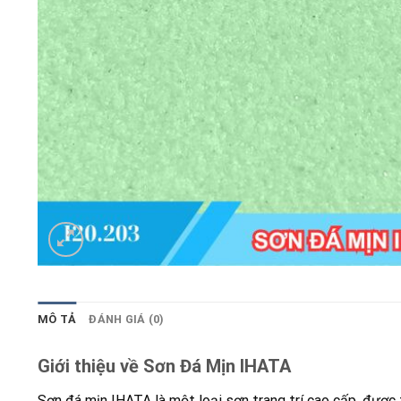
MÔ TẢ
ĐÁNH GIÁ (0)
Giới thiệu về Sơn Đá Mịn IHATA
Sơn đá mịn IHATA là một loại sơn trang trí cao cấp, được t