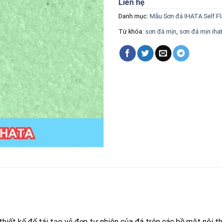
Liên hệ
Danh mục:
Mẫu Sơn đá IHATA Self Fl
Từ khóa:
sơn đá mịn
,
sơn đá mịn iha
hiết kế để tái tạo vẻ đẹp tự nhiên của đá trên các bề mặt nội th