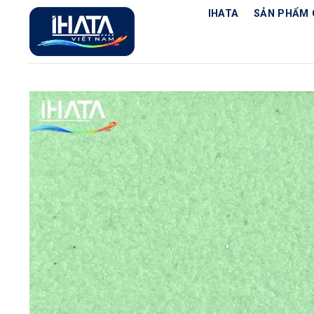
Chuyển
IHATA
SẢN PHẨM 
đến
nội
dung