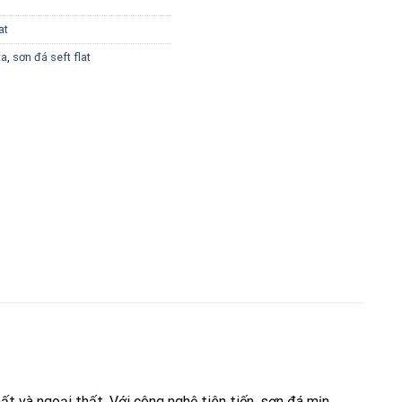
at
ta
,
sơn đá seft flat
ất và ngoại thất. Với công nghệ tiên tiến, sơn đá mịn