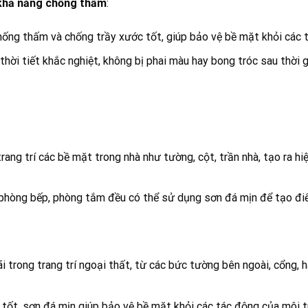
khả năng chống thấm
:
ống thấm và chống trầy xước tốt, giúp bảo vệ bề mặt khỏi các t
hời tiết khắc nghiệt, không bị phai màu hay bong tróc sau thời g
ng trí các bề mặt trong nhà như tường, cột, trần nhà, tạo ra h
 phòng bếp, phòng tắm đều có thể sử dụng sơn đá mịn để tạo đi
trong trang trí ngoại thất, từ các bức tường bên ngoài, cổng, 
tốt, sơn đá mịn giúp bảo vệ bề mặt khỏi các tác động của môi t