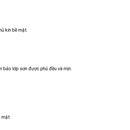
hủ kín bề mặt.
ảm bảo lớp sơn được phủ đều và mịn.
ề mặt.