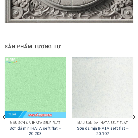
SẢN PHẨM TƯƠNG TỰ
MẪU SƠN ĐÁ IHATA SELF FLAT
MẪU SƠN ĐÁ IHATA SELF FLAT
Sơn đá mịn IHATA seft flat –
Sơn đá mịn IHATA seft flat –
20.203
20.107