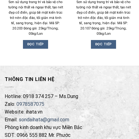
Sơn sử dụng trang trí và bảo vệ cho
Sơn sử dụng trang trí và bảo vệ cho
tường nội thất và ngoại thất, tạo nét
tường nội thất và ngoại thất, tạo nét
đẹp cổ điển, giúp bề mặt kiến trúc
đẹp cổ điển, giúp bề mặt kiến trúc
trở nên độc đáo, tối giản mà tinh
trở nên độc đáo, tối giản mà tinh
tế, sang trọng, hiện đại. Mã SP:
tế, sang trọng, hiện đại. Mã SP:
20.203 Đóng gói: 25kg/Thùng;
20.107 Đóng gói: 25kg/Thùng;
05kg/Lon
05kg/Lon
ĐỌC TIẾP
ĐỌC TIẾP
THÔNG TIN LIÊN HỆ
Hotline: 0918 374 257 – Ms.Dung
Zalo:
0978587075
Website: ihata.vn
Email:
sondaihata@gmail.com
Phòng kinh doanh khu vực Miền Bắc
SDT: 0966 555 882 Mr. Phước