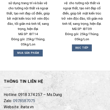
sử dụng trang trí và bảo vệ
vệ cho tường nội thất và
cho tường nội thất và ngoại
ngoại thất, tạo nét đẹp cổ
thất, tạo nét đẹp cổ điển, giúp
điển, giúp bề mặt kiến trúc
bề mặt kiến trúc trở nên độc
trở nên độc đáo, tối giản mà
đáo, tối giản mà tinh tế, sang
tinh tế, sang trọng, hiện đại.
trọng, hiện đại.
Mã SP: IBT09
Mã SP: IBT14
Đóng gói: 25kg/Thùng;
Đóng gói: 25kg/Thùng;
05kg/Lon
05kg/Lon
ĐỌC TIẾP
MUA SẢN PHẨM
THÔNG TIN LIÊN HỆ
Hotline: 0918 374 257 – Ms.Dung
Zalo:
0978587075
Website: ihata.vn