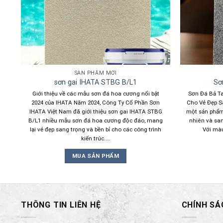
SẢN PHẨM MỚI
sơn gai IHATA STBG B/L1
Sơ
ệu
Giới thiệu về các mẫu sơn đá hoa cương nổi bật
Sơn Đá Bả Ta
á
2024 của IHATA Năm 2024, Công Ty Cổ Phần Sơn
Cho Vẻ Đẹp Sa
inh
IHATA Việt Nam đã giới thiệu sơn gai IHATA STBG
một sản phẩm 
B/L1 nhiều mẫu sơn đá hoa cương độc đáo, mang
nhiên và san
lại vẻ đẹp sang trọng và bền bỉ cho các công trình
Với màu
kiến trúc....
MUA SẢN PHẨM
THÔNG TIN LIÊN HỆ
CHÍNH SÁ