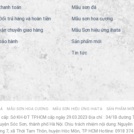
thanh toán
Mẫu sơn đá
Đổi trả hàng và hoàn tiền
Mẫu sơn hoa cương
vận chuyển giao hàng
Mẫu Sơn hiệu ứng ihata
bảo hành
Sản phẩm mới
Tin tức
ĐÁ
MẪU SƠN HOA CƯƠNG
MẪU SƠN HIỆU ỨNG IHATA
SẢN PHẨM MỚ
cấp: Sở KH-ĐT TP.HCM cấp ngày 29.03.2023 Địa chỉ : 34/1B đường
yện Sóc Sơn, thành phố Hà Nội. Chịu trách nhiệm nội dung: Nguyễn 
ng 7, xã Thới Tam Thôn, huyện Hóc Môn, TP HCM Hotline: 0918 374