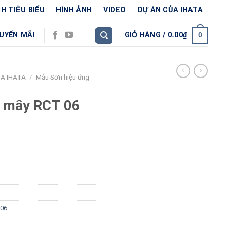
H TIÊU BIỂU
HÌNH ẢNH
VIDEO
DỰ ÁN CỦA IHATA
UYẾN MÃI
GIỎ HÀNG /
0.00
₫
0
A IHATA
/
Mẫu Sơn hiệu ứng
n mây RCT 06
 06