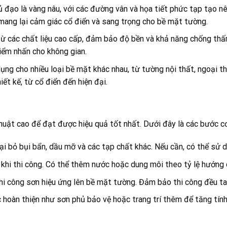
đạo là vàng nâu, với các đường vân và họa tiết phức tạp tạo nên
mang lại cảm giác cổ điển và sang trọng cho bề mặt tường.
ừ các chất liệu cao cấp, đảm bảo độ bền và khả năng chống thấ
iểm nhấn cho không gian.
g cho nhiều loại bề mặt khác nhau, từ tường nội thất, ngoại th
ết kế, từ cổ điển đến hiện đại.
uật cao để đạt được hiệu quả tốt nhất. Dưới đây là các bước cơ 
ại bỏ bụi bẩn, dầu mỡ và các tạp chất khác. Nếu cần, có thể sử 
khi thi công. Có thể thêm nước hoặc dung môi theo tỷ lệ hướng
hi công sơn hiệu ứng lên bề mặt tường. Đảm bảo thi công đều ta
ớc hoàn thiện như sơn phủ bảo vệ hoặc trang trí thêm để tăng tí