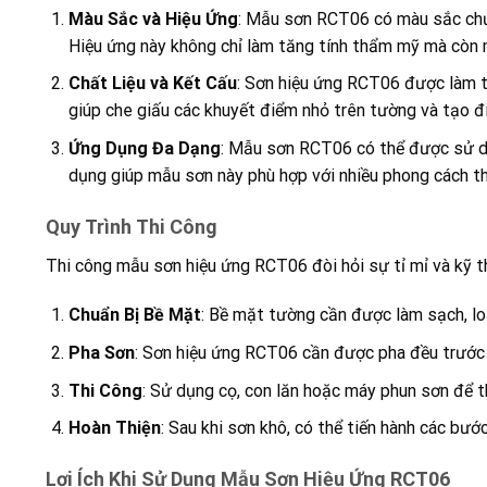
Màu Sắc và Hiệu Ứng
: Mẫu sơn RCT06 có màu sắc chủ 
Hiệu ứng này không chỉ làm tăng tính thẩm mỹ mà còn 
Chất Liệu và Kết Cấu
: Sơn hiệu ứng RCT06 được làm t
giúp che giấu các khuyết điểm nhỏ trên tường và tạo đ
Ứng Dụng Đa Dạng
: Mẫu sơn RCT06 có thể được sử dụn
dụng giúp mẫu sơn này phù hợp với nhiều phong cách thi
Quy Trình Thi Công
Thi công mẫu sơn hiệu ứng RCT06 đòi hỏi sự tỉ mỉ và kỹ th
Chuẩn Bị Bề Mặt
: Bề mặt tường cần được làm sạch, lo
Pha Sơn
: Sơn hiệu ứng RCT06 cần được pha đều trước 
Thi Công
: Sử dụng cọ, con lăn hoặc máy phun sơn để t
Hoàn Thiện
: Sau khi sơn khô, có thể tiến hành các bư
Lợi Ích Khi Sử Dụng Mẫu Sơn Hiệu Ứng RCT06