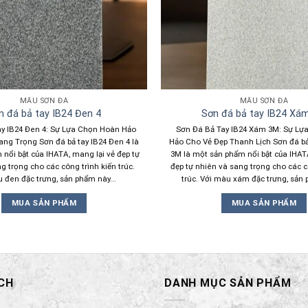
MẪU SƠN ĐÁ
MẪU SƠN ĐÁ
n đá bả tay IB24 Đen 4
Sơn đá bả tay IB24 Xá
y IB24 Đen 4: Sự Lựa Chọn Hoàn Hảo
Sơn Đá Bả Tay IB24 Xám 3M: Sự Lự
ng Trọng Sơn đá bả tay IB24 Đen 4 là
Hảo Cho Vẻ Đẹp Thanh Lịch Sơn đá bả
nổi bật của IHATA, mang lại vẻ đẹp tự
3M là một sản phẩm nổi bật của IHAT
g trọng cho các công trình kiến trúc.
đẹp tự nhiên và sang trọng cho các c
 đen đặc trưng, sản phẩm này...
trúc. Với màu xám đặc trưng, sản 
MUA SẢN PHẨM
MUA SẢN PHẨM
CH
DANH MỤC SẢN PHẨM