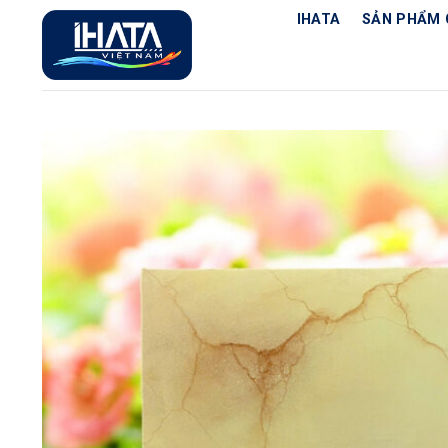
Chuyển
IHATA
SẢN PHẨM 
đến
nội
dung