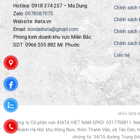
Hotline: 0918 374 257 – Ms.Dung
Chính sách 
Zalo:
0978587075
Chính sách 
Website: ihata.vn
Email:
sondaihata@gmail.com
Chính sách 
Phòng kinh doanh khu vực Miền Bắc
Chính sách 
SDT: 0966 555 882 Mr. Phước
Liên hệ
MẪU SƠN 
Công ty Cổ phần sơn IHATA VIỆT NAM GPKD: 0317758811. Nơi 
Nhánh Hà Nội: khu Đồng Non, thôn Thanh Vân, xã Tân Dân, hu
chứng từ: 34/15 đường Trung Đô