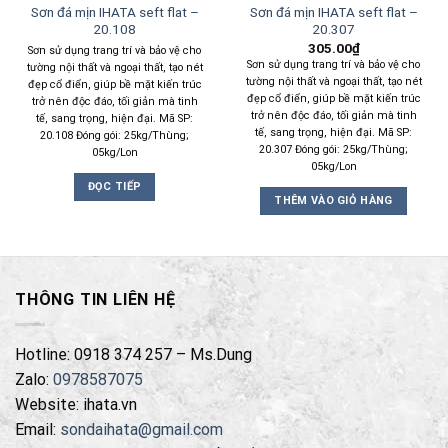
Sơn đá mịn IHATA seft flat –
Sơn đá mịn IHATA seft flat –
20.108
20.307
305.00
₫
Sơn sử dụng trang trí và bảo vệ cho
Sơn sử dụng trang trí và bảo vệ cho
tường nội thất và ngoại thất, tạo nét
tường nội thất và ngoại thất, tạo nét
đẹp cổ điển, giúp bề mặt kiến trúc
đẹp cổ điển, giúp bề mặt kiến trúc
trở nên độc đáo, tối giản mà tinh
trở nên độc đáo, tối giản mà tinh
tế, sang trọng, hiện đại. Mã SP:
tế, sang trọng, hiện đại. Mã SP:
20.108 Đóng gói: 25kg/Thùng;
20.307 Đóng gói: 25kg/Thùng;
05kg/Lon
05kg/Lon
ĐỌC TIẾP
THÊM VÀO GIỎ HÀNG
THÔNG TIN LIÊN HỆ
Hotline: 0918 374 257 – Ms.Dung
Zalo:
0978587075
Website: ihata.vn
Email:
sondaihata@gmail.com