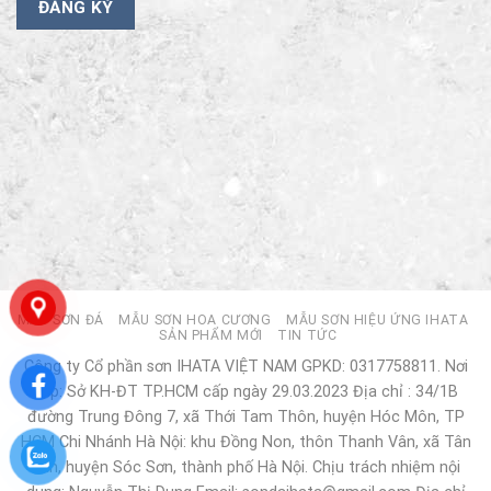
MẪU SƠN ĐÁ
MẪU SƠN HOA CƯƠNG
MẪU SƠN HIỆU ỨNG IHATA
SẢN PHẨM MỚI
TIN TỨC
Công ty Cổ phần sơn IHATA VIỆT NAM GPKD: 0317758811. Nơi
cấp: Sở KH-ĐT TP.HCM cấp ngày 29.03.2023 Địa chỉ : 34/1B
đường Trung Đông 7, xã Thới Tam Thôn, huyện Hóc Môn, TP
HCM Chi Nhánh Hà Nội: khu Đồng Non, thôn Thanh Vân, xã Tân
Dân, huyện Sóc Sơn, thành phố Hà Nội. Chịu trách nhiệm nội