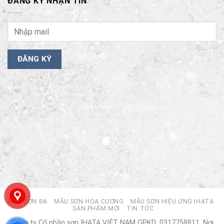
ĐĂNG KÝ NHẬN TIN
MẪU SƠN ĐÁ
MẪU SƠN HOA CƯƠNG
MẪU SƠN HIỆU ỨNG IHATA
SẢN PHẨM MỚI
TIN TỨC
Công ty Cổ phần sơn IHATA VIỆT NAM GPKD: 0317758811. Nơi