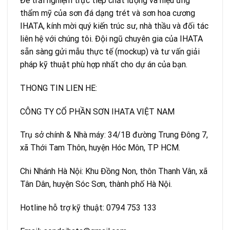
Để trải nghiệm trực tiếp chất lượng và hiệu ứng
thẩm mỹ của sơn đá dạng trét và sơn hoa cương
IHATA, kính mời quý kiến trúc sư, nhà thầu và đối tác
liên hệ với chúng tôi. Đội ngũ chuyên gia của IHATA
sẵn sàng gửi mẫu thực tế (mockup) và tư vấn giải
pháp kỹ thuật phù hợp nhất cho dự án của bạn.
THONG TIN LIEN HE:
CÔNG TY CỔ PHẦN SƠN IHATA VIỆT NAM
Trụ sở chính & Nhà máy: 34/1B đường Trung Đông 7,
xã Thới Tam Thôn, huyện Hóc Môn, TP HCM.
Chi Nhánh Hà Nội: Khu Đồng Non, thôn Thanh Vân, xã
Tân Dân, huyện Sóc Sơn, thành phố Hà Nội.
Hotline hỗ trợ kỹ thuật: 0794 753 133