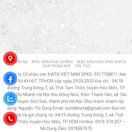
MẪU SƠN ĐÁ
MẪU SƠN HOA CƯƠNG
MẪU SƠN HIỆU ỨNG IHATA
SẢN PHẨM MỚI
TIN TỨC
Công ty Cổ phần sơn IHATA VIỆT NAM GPKD: 0317758811. Nơi
cấp: Sở KH-ĐT TP.HCM cấp ngày 29.03.2023 Địa chỉ : 34/1B
đường Trung Đông 7, xã Thới Tam Thôn, huyện Hóc Môn, TP
HCM Chi Nhánh Hà Nội: khu Đồng Non, thôn Thanh Vân, xã Tân
Dân, huyện Sóc Sơn, thành phố Hà Nội. Chịu trách nhiệm nội
dung: Nguyễn Thị Dung Email: sondaihata@gmail.com Địa chỉ
liên hệ và gửi chứng từ: 34/15 đường Trung Đông 7, xã Thới
Tam Thôn, huyện Hóc Môn, TP HCM Hotline: 0918 374 257 –
Ms.Dung Zalo: 0978587075