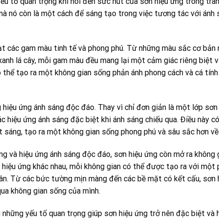
 tố quan trọng khi nói đến sức hút của sơn hiệu ứng trong trang
à nó còn là một cách để sáng tạo trong việc tương tác với ánh s
oạt các gam màu tinh tế và phong phú. Từ những màu sắc cơ bản 
xanh lá cây, mỗi gam màu đều mang lại một cảm giác riêng biệt 
 thể tạo ra một không gian sống phản ánh phong cách và cá tính 
g hiệu ứng ánh sáng độc đáo. Thay vì chỉ đơn giản là một lớp sơ
các hiệu ứng ánh sáng đặc biệt khi ánh sáng chiếu qua. Điều này 
át sáng, tạo ra một không gian sống phong phú và sâu sắc hơn về 
g và hiệu ứng ánh sáng độc đáo, sơn hiệu ứng còn mở ra không g
hiệu ứng khác nhau, mỗi không gian có thể được tạo ra với một p
hân. Từ các bức tường mịn màng đến các bề mặt có kết cấu, sơn 
ua không gian sống của mình.
những yếu tố quan trọng giúp sơn hiệu ứng trở nên đặc biệt và h