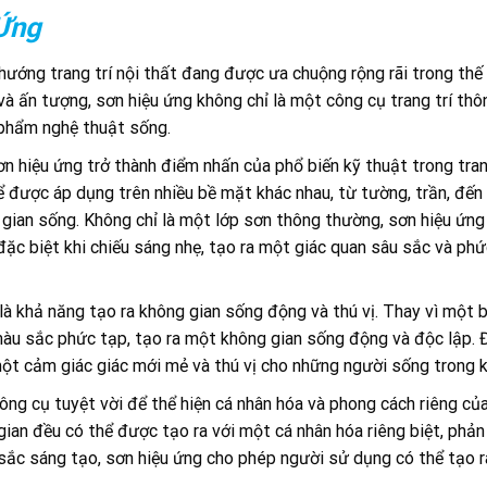
 Ứng
ướng trang trí nội thất đang được ưa chuộng rộng rãi trong thế g
và ấn tượng, sơn hiệu ứng không chỉ là một công cụ trang trí th
 phẩm nghệ thuật sống.
n hiệu ứng trở thành điểm nhấn của phổ biến kỹ thuật trong trang
 được áp dụng trên nhiều bề mặt khác nhau, từ tường, trần, đến 
gian sống. Không chỉ là một lớp sơn thông thường, sơn hiệu ứn
 đặc biệt khi chiếu sáng nhẹ, tạo ra một giác quan sâu sắc và ph
là khả năng tạo ra không gian sống động và thú vị. Thay vì một
à màu sắc phức tạp, tạo ra một không gian sống động và độc lập. 
ột cảm giác giác mới mẻ và thú vị cho những người sống trong 
công cụ tuyệt vời để thể hiện cá nhân hóa và phong cách riêng c
ian đều có thể được tạo ra với một cá nhân hóa riêng biệt, phản 
ắc sáng tạo, sơn hiệu ứng cho phép người sử dụng có thể tạo ra