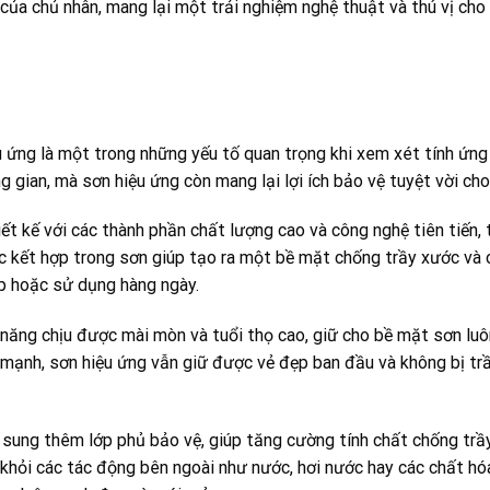
của chủ nhân, mang lại một trải nghiệm nghệ thuật và thú vị cho
 ứng là một trong những yếu tố quan trọng khi xem xét tính ứng d
 gian, mà sơn hiệu ứng còn mang lại lợi ích bảo vệ tuyệt vời ch
ết kế với các thành phần chất lượng cao và công nghệ tiên tiến,
ợc kết hợp trong sơn giúp tạo ra một bề mặt chống trầy xước và
p hoặc sử dụng hàng ngày.
năng chịu được mài mòn và tuổi thọ cao, giữ cho bề mặt sơn luô
hùi mạnh, sơn hiệu ứng vẫn giữ được vẻ đẹp ban đầu và không bị t
 sung thêm lớp phủ bảo vệ, giúp tăng cường tính chất chống tr
 khỏi các tác động bên ngoài như nước, hơi nước hay các chất h