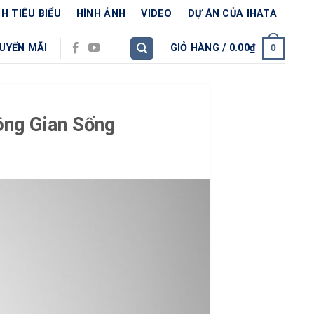
H TIÊU BIỂU
HÌNH ẢNH
VIDEO
DỰ ÁN CỦA IHATA
UYẾN MÃI
GIỎ HÀNG /
0.00
₫
0
ông Gian Sống