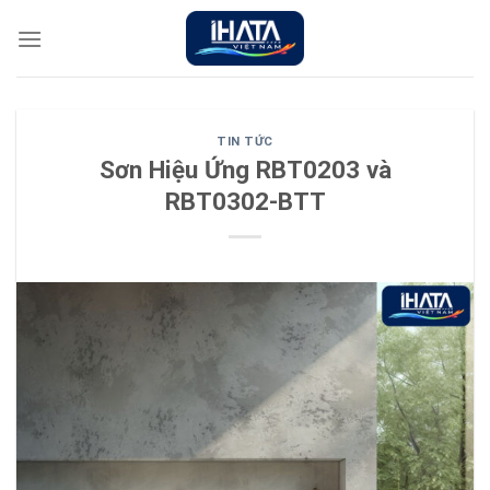
Chuyển
đến
nội
dung
TIN TỨC
Sơn Hiệu Ứng RBT0203 và
RBT0302-BTT