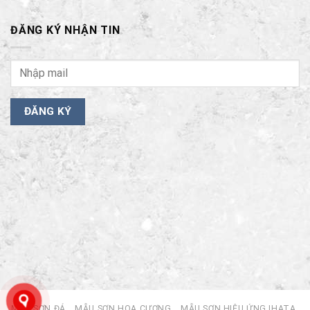
ĐĂNG KÝ NHẬN TIN
MẪU SƠN ĐÁ
MẪU SƠN HOA CƯƠNG
MẪU SƠN HIỆU ỨNG IHATA