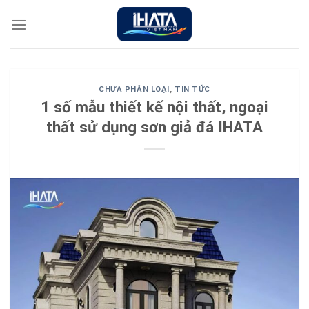
Chuyển
đến
nội
dung
CHƯA PHÂN LOẠI
,
TIN TỨC
1 số mẫu thiết kế nội thất, ngoại
thất sử dụng sơn giả đá IHATA