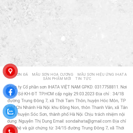
MẪU SƠN ĐÁ
MẪU SƠN HOA CƯƠNG
MẪU SƠN HIỆU ỨNG IHATA
SẢN PHẨM MỚI
TIN TỨC
Công ty Cổ phần sơn IHATA VIỆT NAM GPKD: 0317758811. Nơi
cấp: Sở KH-ĐT TP.HCM cấp ngày 29.03.2023 Địa chỉ : 34/1B
đường Trung Đông 7, xã Thới Tam Thôn, huyện Hóc Môn, TP
HCM Chi Nhánh Hà Nội: khu Đồng Non, thôn Thanh Vân, xã Tân
Dân, huyện Sóc Sơn, thành phố Hà Nội. Chịu trách nhiệm nội
dung: Nguyễn Thị Dung Email: sondaihata@gmail.com Địa chỉ
liên hệ và gửi chứng từ: 34/15 đường Trung Đông 7, xã Thới