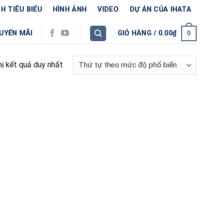
H TIÊU BIỂU
HÌNH ẢNH
VIDEO
DỰ ÁN CỦA IHATA
UYẾN MÃI
GIỎ HÀNG /
0.00
₫
0
hị kết quả duy nhất