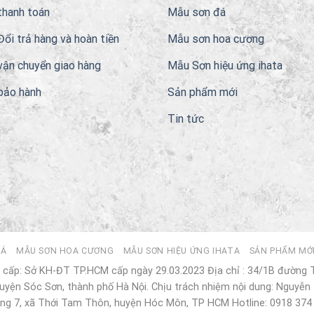
thanh toán
Mẫu sơn đá
Đổi trả hàng và hoàn tiền
Mẫu sơn hoa cương
vận chuyển giao hàng
Mẫu Sơn hiệu ứng ihata
bảo hành
Sản phẩm mới
Tin tức
ĐÁ
MẪU SƠN HOA CƯƠNG
MẪU SƠN HIỆU ỨNG IHATA
SẢN PHẨM MỚ
cấp: Sở KH-ĐT TP.HCM cấp ngày 29.03.2023 Địa chỉ : 34/1B đường
yện Sóc Sơn, thành phố Hà Nội. Chịu trách nhiệm nội dung: Nguyễn 
ng 7, xã Thới Tam Thôn, huyện Hóc Môn, TP HCM Hotline: 0918 374