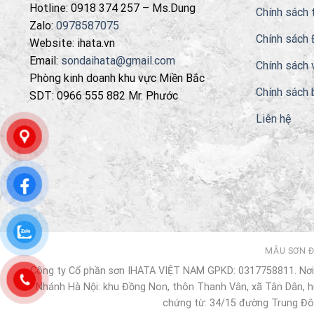
Hotline: 0918 374 257 – Ms.Dung
Chính sách 
Zalo:
0978587075
Chính sách 
Website: ihata.vn
Email:
sondaihata@gmail.com
Chính sách 
Phòng kinh doanh khu vực Miền Bắc
Chính sách 
SDT: 0966 555 882 Mr. Phước
Liên hệ
MẪU SƠN 
Công ty Cổ phần sơn IHATA VIỆT NAM GPKD: 0317758811. Nơi 
Nhánh Hà Nội: khu Đồng Non, thôn Thanh Vân, xã Tân Dân, hu
chứng từ: 34/15 đường Trung Đô