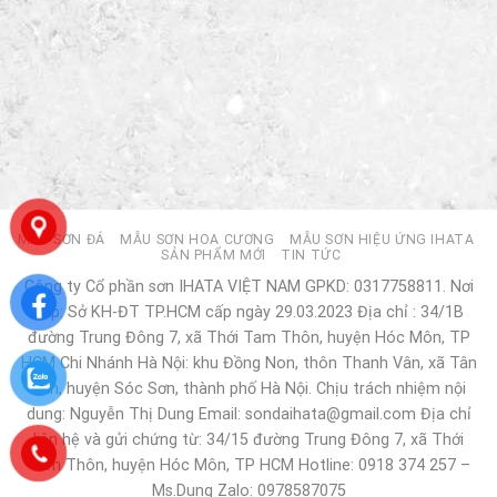
MẪU SƠN ĐÁ
MẪU SƠN HOA CƯƠNG
MẪU SƠN HIỆU ỨNG IHATA
SẢN PHẨM MỚI
TIN TỨC
Công ty Cổ phần sơn IHATA VIỆT NAM GPKD: 0317758811. Nơi
cấp: Sở KH-ĐT TP.HCM cấp ngày 29.03.2023 Địa chỉ : 34/1B
đường Trung Đông 7, xã Thới Tam Thôn, huyện Hóc Môn, TP
HCM Chi Nhánh Hà Nội: khu Đồng Non, thôn Thanh Vân, xã Tân
Dân, huyện Sóc Sơn, thành phố Hà Nội. Chịu trách nhiệm nội
dung: Nguyễn Thị Dung Email: sondaihata@gmail.com Địa chỉ
liên hệ và gửi chứng từ: 34/15 đường Trung Đông 7, xã Thới
Tam Thôn, huyện Hóc Môn, TP HCM Hotline: 0918 374 257 –
Ms.Dung Zalo: 0978587075