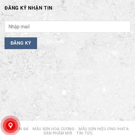
ĐĂNG KÝ NHẬN TIN
MẪU SƠN ĐÁ
MẪU SƠN HOA CƯƠNG
MẪU SƠN HIỆU ỨNG IHATA
SẢN PHẨM MỚI
TIN TỨC