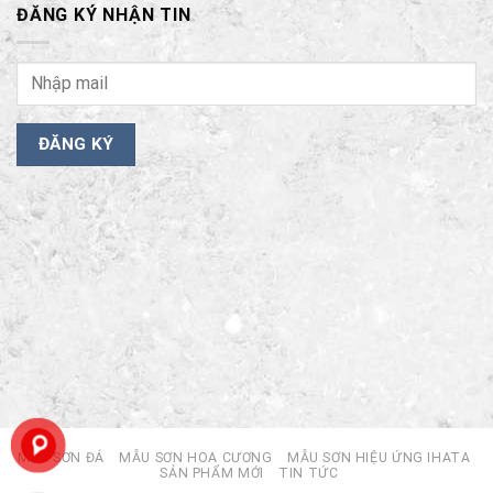
ĐĂNG KÝ NHẬN TIN
MẪU SƠN ĐÁ
MẪU SƠN HOA CƯƠNG
MẪU SƠN HIỆU ỨNG IHATA
SẢN PHẨM MỚI
TIN TỨC