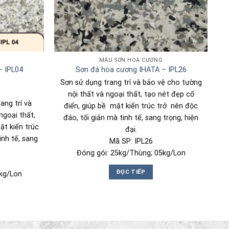
MẪU SƠN HOA CƯƠNG
– IPL04
Sơn đá hoa cương IHATA – IPL26
Sơn sử dụng trang trí và bảo vệ cho tường
nội thất và ngoại thất, tạo nét đẹp cổ
ang trí và
điển, giúp bề mặt kiến trúc trở nên độc
ngoại thất,
đáo, tối giản mà tinh tế, sang trọng, hiện
ặt kiến trúc
đại.
inh tế, sang
Mã SP: IPL26
Đóng gói: 25kg/Thùng; 05kg/Lon
ĐỌC TIẾP
kg/Lon