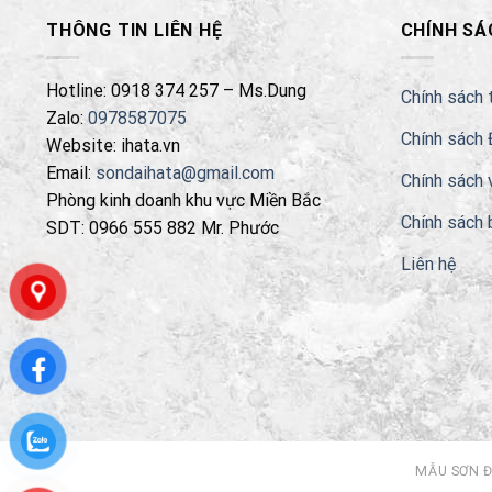
THÔNG TIN LIÊN HỆ
CHÍNH SÁ
Hotline: 0918 374 257 – Ms.Dung
Chính sách 
Zalo:
0978587075
Chính sách 
Website: ihata.vn
Email:
sondaihata@gmail.com
Chính sách 
Phòng kinh doanh khu vực Miền Bắc
Chính sách 
SDT: 0966 555 882 Mr. Phước
Liên hệ
MẪU SƠN 