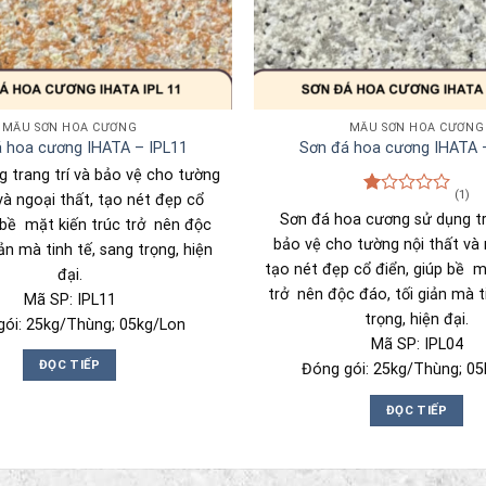
MẪU SƠN HOA CƯƠNG
MẪU SƠN HOA CƯƠNG
 hoa cương IHATA – IPL11
Sơn đá hoa cương IHATA 
 trang trí và bảo vệ cho tường
(1)
và ngoại thất, tạo nét đẹp cổ
Được
Sơn đá hoa cương sử dụng tr
p bề mặt kiến trúc trở nên độc
xếp
hạng
bảo vệ cho tường nội thất và 
iản mà tinh tế, sang trọng, hiện
1.00
tạo nét đẹp cổ điển, giúp bề m
đại.
5
sao
trở nên độc đáo, tối giản mà t
Mã SP: IPL11
trọng, hiện đại.
gói: 25kg/Thùng; 05kg/Lon
Mã SP: IPL04
ĐỌC TIẾP
Đóng gói: 25kg/Thùng; 05
ĐỌC TIẾP