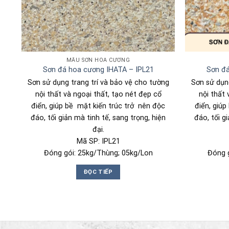
MẪU SƠN HOA CƯƠNG
Sơn đá hoa cương IHATA – IPL21
Sơn đá
ng
Sơn sử dụng trang trí và bảo vệ cho tường
Sơn sử dụng
nội thất và ngoại thất, tạo nét đẹp cổ
nội thất 
c
điển, giúp bề mặt kiến trúc trở nên độc
điển, giú
n
đáo, tối giản mà tinh tế, sang trọng, hiện
đáo, tối g
đại.
Mã SP: IPL21
Đóng gói: 25kg/Thùng; 05kg/Lon
Đóng 
ĐỌC TIẾP