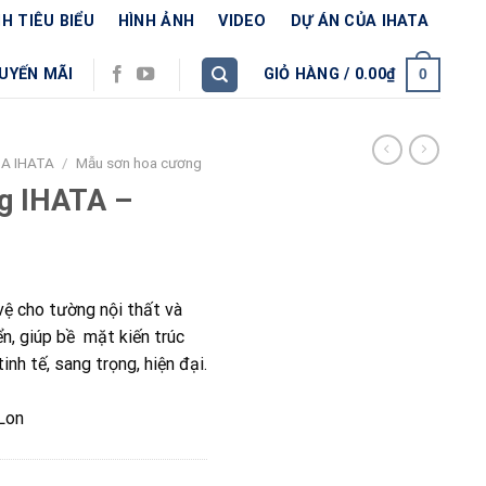
H TIÊU BIỂU
HÌNH ẢNH
VIDEO
DỰ ÁN CỦA IHATA
UYẾN MÃI
GIỎ HÀNG /
0.00
₫
0
A IHATA
/
Mẫu sơn hoa cương
g IHATA –
vệ cho tường nội thất và
ển, giúp bề mặt kiến trúc
inh tế, sang trọng, hiện đại.
Lon